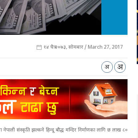
१४ चैत्र २०७३, सोमबार / March 27, 2017
ा नेपाली संस्कृति झल्कने हिन्दू बौद्ध मन्दिर निर्माणका लागि छ लाख ८०