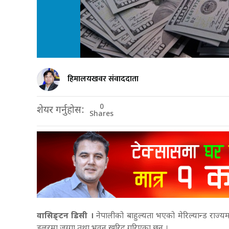
हिमालयखवर संवाददाता
0
शेयर गर्नुहोस:
Shares
वासिङ्टन डिसी ।
नेपालीको बाहुल्यता भएको मेरिल्यान्ड राज्यम
डलरमा जग्गा तथा भवन खरिद गरिएका छन् ।