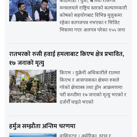
काठमाडौँ । युवा, श्रम तथा रोजगार
मन्त्रालयले राष्ट्रिय स्तरको कल्याणकारी
कोषको सहयोगबाट विभिन्न मुलुकमा
रहेका कागजपत्र नभएका र भिजिट
भिसामा गएर अलपत्र परेका १५५ जना
रातभरको रुसी हवाई हमलाबाट किएभ क्षेत्र प्रभावित,
१७ जनाको मृत्यु
किएभ । युक्रेनी अधिकारीले रातभर
किएभ र आसपासका क्षेत्रमा रुसले
गरेको क्षेप्यास्त्र तथा ड्रोन आक्रमणमा
परी कम्तीमा १७ जनाको मृत्यु भएको र
दर्जनौँ घाइते भएको
हर्मुज सम्झौता अन्तिम चरणमा
वासिङ्टन । अमेरिका, इरान र