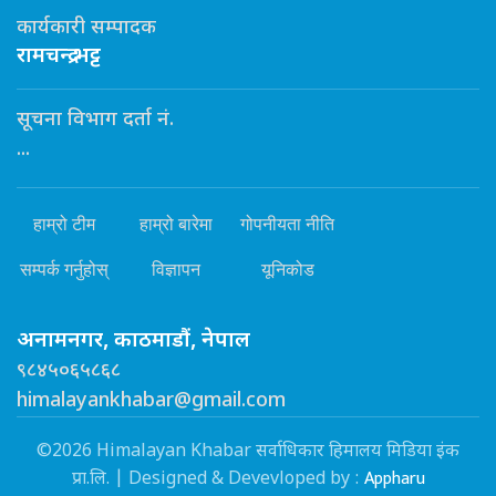
कार्यकारी सम्पादक
रामचन्द्र भट्ट
सूचना विभाग दर्ता नं.
...
हाम्रो टीम
हाम्रो बारेमा
गोपनीयता नीति
सम्पर्क गर्नुहोस्
विज्ञापन
यूनिकोड
अनामनगर, काठमाडौं, नेपाल
९८४५०६५८६८
himalayankhabar@gmail.com
©2026 Himalayan Khabar सर्वाधिकार हिमालय मिडिया इंक
Appharu
प्रा.लि. | Designed & Devevloped by :