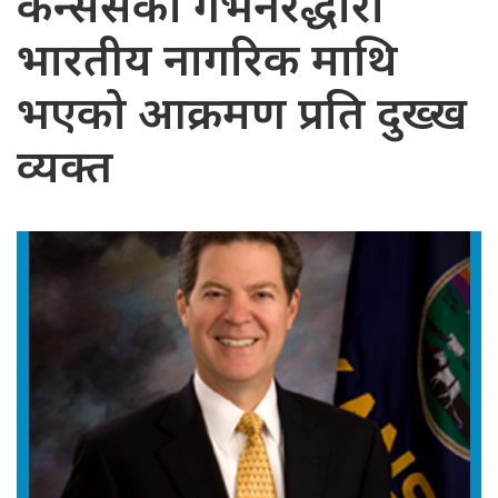
केन्ससका गभर्नरद्धारा
भारतीय नागरिक माथि
भएको आक्रमण प्रति दुख्ख
व्यक्त