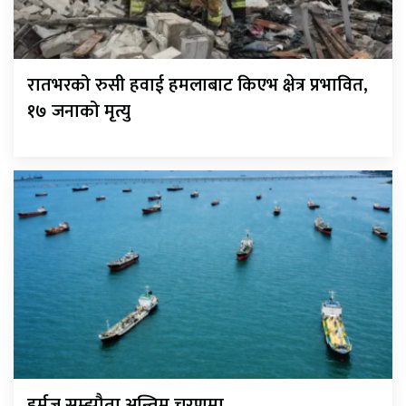
रातभरको रुसी हवाई हमलाबाट किएभ क्षेत्र प्रभावित,
१७ जनाको मृत्यु
हर्मुज सम्झौता अन्तिम चरणमा