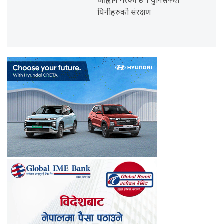
आह्वान गरेको छ । युनिसेफले
यिनीहरुको संरक्षण