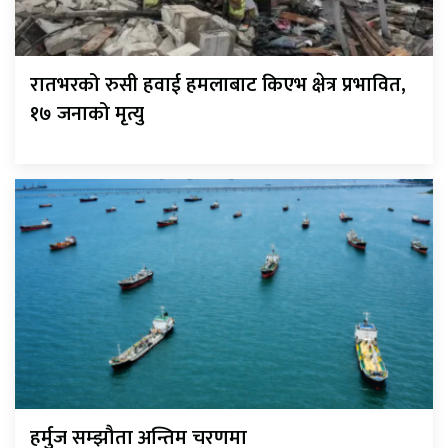
रातभरको रुसी हवाई हमलाबाट किएभ क्षेत्र प्रभावित,
१७ जनाको मृत्यु
हर्मुज सम्झौता अन्तिम चरणमा