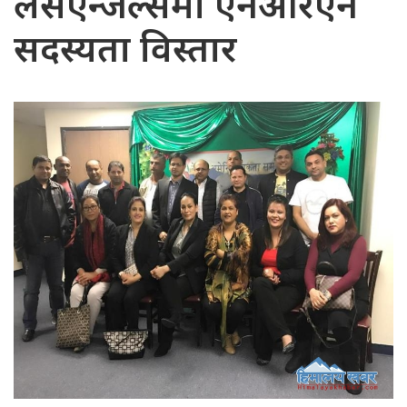
लसएन्जल्समा एनआरएन
सदस्यता विस्तार