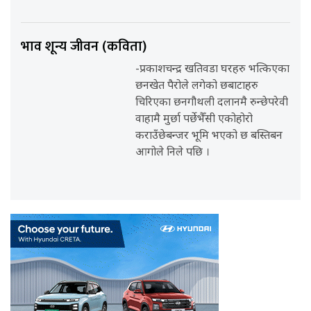
भाव शून्य जीवन (कविता)
-प्रकाशचन्द्र खतिवडा घरहरु भत्किएका
छनखेत पैरोले लगेको छबाटाहरु
चिरिएका छनगौथली दलानमै रुन्छेपरेवी
वाहामै मुर्छा पर्छेभैँसी एकोहोरो
कराउँछेबन्जर भूमि भएको छ बस्तिबन
आगोले निले पछि ।