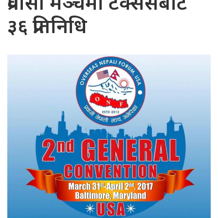
प्रवासी मञ्चमा टेक्ससबाट
३६ प्रतिनिधि