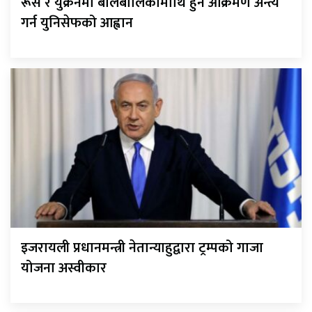
रूस र युक्रेनमा बालबालिकामाथि हुने आक्रमण अन्त्य
गर्न युनिसेफको आह्वान
इजरायली प्रधानमन्त्री नेतान्याहुद्वारा ट्रम्पको गाजा
योजना अस्वीकार