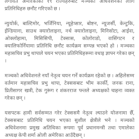
लगायत अमेरिकाका १९ राज्यहरुबाट मञ्चको अधिवेशनका लागि
प्रतिनिधिहरु छनौट गरिएको छ ।
न्युयोर्क, बाल्टिमोर, भर्जिनिया, न्यूहेप्सार, बोष्टन, न्यूजर्सी, केन्टुकि,
ईन्डियाना, साउथ क्यारोलाइना, नर्थ क्यारोलाइना, मिनिसोटा, आईवा,
ओक्लोहामा, मिसिसिपी, टेक्सास, कोलोराडो, वासिंगटन र
क्यालिफोर्नियामा प्रतिनिधि छनौट कार्यक्रम सम्पन्न भएको हो । मञ्चका
महासचिव प्रभु थापाले चयन भएका प्रतिनिधिहरूमा वधाइ ज्ञापन गरेका छन्
।
मञ्चको अधिवेशनले नयाँ नेतृत्व चयन गर्ने कार्यक्रम रहेको छ । अहिलेसम्म
वर्तमान महासचिव प्रभु थापा, टेक्ससबाट भीम कार्की, जनक राना,
प्रितीसागर खत्री, टेक गुरूंग र शंकरराज पन्तले अध्यक्षको चाहना व्यक्त
गरेका छन् ।
यसपटक हामी सर्वसम्मत गरेर टेक्ससमै नेतृत्व ल्याउने योजनामा छैँ,
टेक्ससबाट प्रतिनिधि चयन भएका सुशील क्षेत्रीले भने । मञ्चको
अधिवेशनमा प्रमुख अतिथिका रूपमा पूर्व प्रधानमन्त्री तथा एमालेका
अध्यक्ष केपी शर्मा ओली अमेरिका आउँदैछन् ।