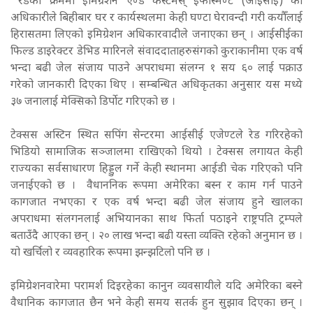
रेडका क्रममा इमिग्रेशन एण्ड कस्टमस् इर्फोस्मेण्ट (आईसीई) का
अधिकारीले बिहीबार घर र कार्यस्थलमा केही घण्टा घेरावन्दी गरी कयौँलाई
हिरासतमा लिएको इमिग्रेशन अधिकारवादीले जनाएका छन् । आईसीईका
फिल्ड डाइरेक्टर डेभिड मारिनले संवाददाताहरुसंगको कुराकानीमा एक वर्ष
भन्दा बढी जेल संजाय पाउने अपराधमा संलग्न १ सय ६० लाई पक्राउ
गरेको जानकारी दिएका थिए । सम्बन्धित अधिकृतका अनुसार यस मध्ये
३७ जनालाई मेक्सिको डिर्पोट गरिएको छ ।
टेक्सस अस्टिन स्थित सपिंग सेन्टरमा आईसीई एजेण्टले रेड गरिरहेको
भिडियो सामाजिक सञ्जालमा राखिएको थियो । टेक्सस लगायत केही
राज्यका सर्वसाधारण हिड्डुल गर्ने केही स्थानमा आईडी चेक गरिएको पनि
जनाईएको छ । वैधाननिक रूपमा अमेरिका बस्न र काम गर्न पाउने
कागजात नभएका र एक वर्ष भन्दा बढी जेल संजाय हुने खालका
अपराधमा संलगनलाई अभियानका साथ फिर्ता पठाइने राष्ट्रपति ट्रम्पले
बताउँदै आएका छन् । २० लाख भन्दा बढी यस्ता व्यक्ति रहेको अनुमान छ ।
यो खर्चिलो र व्यवहारिक रूपमा झन्झटिलो पनि छ ।
इमिग्रेशनवारेमा परामर्श दिइरहेका कानुन व्यवसायीले यदि अमेरिका बस्ने
वैधानिक कागजात छैन भने केही समय सतर्क हुन सुझाव दिएका छन् ।