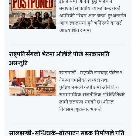
इतिहासमा आफ्नो छुट्टै पहिचान
बनाएको लोकप्रिय ब्यान्ड कन्दराको
अमेरिकी ‘रिदम अफ चेन्ज’ टुरअन्तर्गत
आज ड्यालसमा हुने भनिएको कन्सर्ट
अप्रत्याशित रूपमा
राष्ट्रपतिसँगको भेटमा ओलीले पोखे सरकारप्रति
असन्तुष्टि
काठमाडौँ । राष्ट्रपति रामचन्द्र पौडेल र
नेकपा एमालेका अध्यक्ष तथा
पूर्वप्रधानमन्त्री केपी शर्मा ओलीबीच
समसामयिक राजनीतिक परिस्थितिबारे
लामो छलफल भएको छ। शीतल
निवासमा शुक्रबार भएको
सालझण्डी–सन्धिखर्क–ढोरपाटन सडक निर्माणले गति