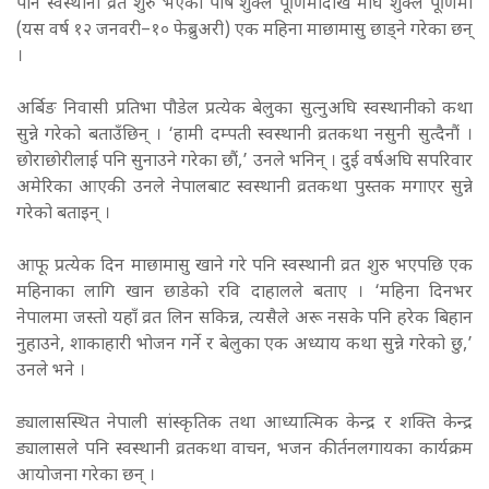
पनि स्वस्थानी व्रत शुरु भएको पौष शुक्ल पूर्णिमादेखि माघ शुक्ल पूर्णिमा
(यस वर्ष १२ जनवरी–१० फेब्रुअरी) एक महिना माछामासु छाड्ने गरेका छन्
।
अर्बिङ निवासी प्रतिभा पौडेल प्रत्येक बेलुका सुत्नुअघि स्वस्थानीको कथा
सुन्ने गरेको बताउँछिन् । ‘हामी दम्पती स्वस्थानी व्रतकथा नसुनी सुत्दैनौं ।
छोराछोरीलाई पनि सुनाउने गरेका छौं,’ उनले भनिन् । दुई वर्षअघि सपरिवार
अमेरिका आएकी उनले नेपालबाट स्वस्थानी व्रतकथा पुस्तक मगाएर सुन्ने
गरेको बताइन् ।
आफू प्रत्येक दिन माछामासु खाने गरे पनि स्वस्थानी व्रत शुरु भएपछि एक
महिनाका लागि खान छाडेको रवि दाहालले बताए । ‘महिना दिनभर
नेपालमा जस्तो यहाँ व्रत लिन सकिन्न, त्यसैले अरू नसके पनि हरेक बिहान
नुहाउने, शाकाहारी भोजन गर्ने र बेलुका एक अध्याय कथा सुन्ने गरेको छु,’
उनले भने ।
ड्यालासस्थित नेपाली सांस्कृतिक तथा आध्यात्मिक केन्द्र र शक्ति केन्द्र
ड्यालासले पनि स्वस्थानी व्रतकथा वाचन, भजन कीर्तनलगायका कार्यक्रम
आयोजना गरेका छन् ।