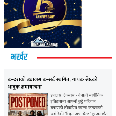
भर्खर
कन्दराको ड्यालस कन्सर्ट स्थगित, गायक श्रेष्ठको
भावुक क्षमायाचना
ड्यालस, टेक्सास - नेपाली सांगीतिक
इतिहासमा आफ्नो छुट्टै पहिचान
बनाएको लोकप्रिय ब्यान्ड कन्दराको
अमेरिकी ‘रिदम अफ चेन्ज’ टुरअन्तर्गत