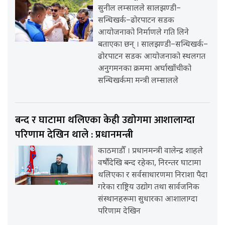
सुनील लम्सालले सालझण्डी–
सन्धिखर्क–ढोरपाटन सडक
आयोजनाको निर्माणले गति लिने
बताएका छन् । सालझण्डी–सन्धिखर्क–
ढोरपाटन सडक आयोजनाको स्थलगत
अनुगमनका क्रममा अर्घाखाँचीको
सन्धिखर्कमा मन्त्री लम्सालले
बन्द र घाटामा थलिएका केही उद्योगमा आशालाग्दा
परिणाम देखिन थाले : प्रधानमन्त्री
काठमाडौँ । प्रधानमन्त्री वालेन्द्र शाहले
वर्षौंदेखि बन्द रहेका, निरन्तर घाटामा
थलिएका र सर्वसाधारणमा निराशा पैदा
गरेका राष्ट्रिय उद्योग तथा सार्वजनिक
संस्थानहरूमा सुधारका आशालाग्दा
परिणाम देखिन