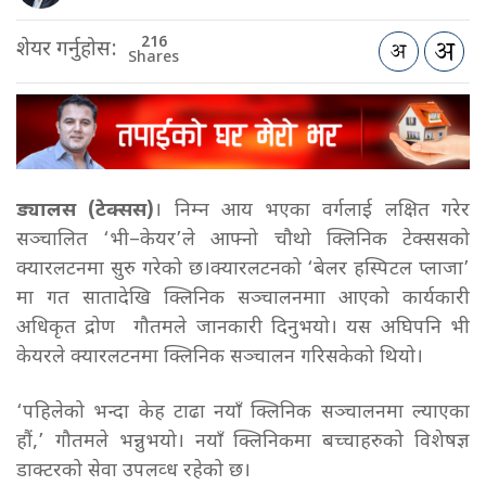
216
शेयर गर्नुहोस:
Shares
ड्यालस (टेक्सस)
। निम्न आय भएका वर्गलाई लक्षित गरेर
सञ्चालित ‘भी–केयर’ले आफ्नो चौथो क्लिनिक टेक्ससको
क्यारलटनमा सुरु गरेको छ।
क्यारलटनको ‘बेलर हस्पिटल प्लाजा’
मा गत सातादेखि क्लिनिक सञ्चालनमाा आएको कार्यकारी
अधिकृत द्रोण गौतमले जानकारी दिनुभयो। यस अघिपनि भी
केयरले क्यारलटनमा क्लिनिक सञ्चालन गरिसकेको थियो।
‘पहिलेको भन्दा केह टाढा नयाँ क्लिनिक सञ्चालनमा ल्याएका
हौं,’
गौतम
ले भन्नुभयो। नयाँ क्लिनिकमा बच्चाहरुको विशेषज्ञ
डाक्टरको सेवा उपलव्ध रहेको छ।