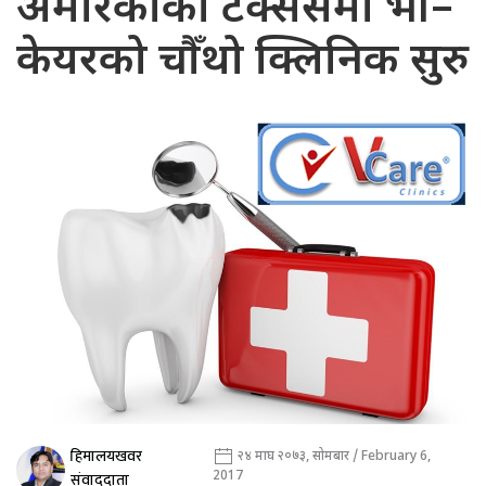
अमेरिकाको टेक्ससमा भी–
केयरको चौँथो क्लिनिक सुरु
हिमालयखवर
२४ माघ २०७३, सोमबार / February 6,
2017
संवाददाता