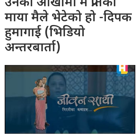
उनको आखामा म प्रतिको
माया मैले भेटेको हो -दिपक
हुमागाई (भिडियो
अन्तरबार्ता)