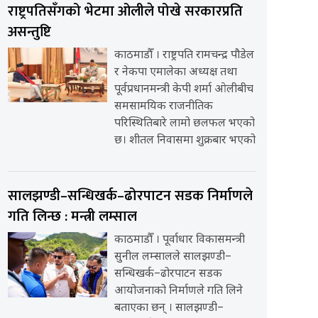
राष्ट्रपतिसँगको भेटमा ओलीले पोखे सरकारप्रति
असन्तुष्टि
काठमाडौँ । राष्ट्रपति रामचन्द्र पौडेल
र नेकपा एमालेका अध्यक्ष तथा
पूर्वप्रधानमन्त्री केपी शर्मा ओलीबीच
समसामयिक राजनीतिक
परिस्थितिबारे लामो छलफल भएको
छ। शीतल निवासमा शुक्रबार भएको
सालझण्डी–सन्धिखर्क–ढोरपाटन सडक निर्माणले
गति लिन्छ : मन्त्री लम्साल
काठमाडौँ । पूर्वाधार विकासमन्त्री
सुनील लम्सालले सालझण्डी–
सन्धिखर्क–ढोरपाटन सडक
आयोजनाको निर्माणले गति लिने
बताएका छन् । सालझण्डी–