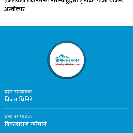
इजरायली प्रधानमन्त्री नेतान्याहुद्वारा ट्रम्पको गाजा योजना
अस्वीकार
प्रधान सम्पादक
विजय घिमिरे
प्रबन्ध सम्पादक
विकासराज न्यौपाने