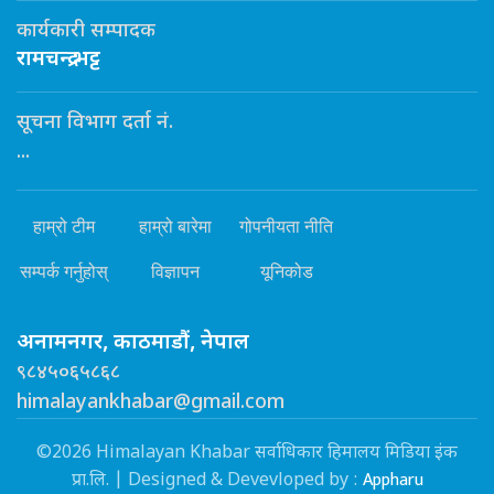
कार्यकारी सम्पादक
रामचन्द्र भट्ट
सूचना विभाग दर्ता नं.
...
हाम्रो टीम
हाम्रो बारेमा
गोपनीयता नीति
सम्पर्क गर्नुहोस्
विज्ञापन
यूनिकोड
अनामनगर, काठमाडौं, नेपाल
९८४५०६५८६८
himalayankhabar@gmail.com
©2026 Himalayan Khabar सर्वाधिकार हिमालय मिडिया इंक
Appharu
प्रा.लि. | Designed & Devevloped by :