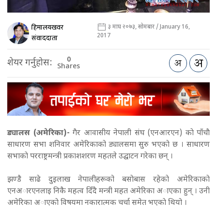
हिमालयखवर
३ माघ २०७३, सोमबार / January 16,
2017
संवाददाता
0
शेयर गर्नुहोस:
Shares
ड्यालस (अमेरिका)-
गैर आवासीय नेपाली संघ (एनआरएन) काे पाँचाै
साधारण सभा शनिवार अमेरिकाको ड्यालसमा सुरु भएकाे छ । साधारण
सभाकाे परराष्ट्रमन्त्री प्रकाशशरण महतले उद्घाटन गरेका छन् ।
झण्डै साढे दुइलाख नेपालीहरूको बसाेबास रहेकाे अमेरिकाकाे
एनअारएनलाइ निकै महत्व दिँदै मन्त्री महत अमेरिका अाएका हुन् । उनी
अमेरिका अाएकाे विषयमा नकारात्मक चर्चा समेत भएकाे थियो ।