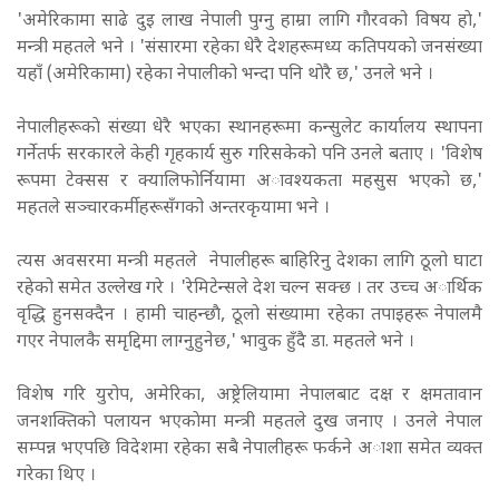
'अमेरिकामा साढे दुइ लाख नेपाली पुग्नु हाम्रा लागि गाैरवको विषय हाे,'
मन्त्री महतले भने । 'संसारमा रहेका धेरै देशहरूमध्य कतिपयकाे जनसंख्या
यहाँ (अमेरिकामा) रहेका नेपालीको भन्दा पनि थाेरै छ,' उनले भने ।
नेपालीहरूकाे संख्या धेरै भएका स्थानहरूमा कन्सुलेट कार्यालय स्थापना
गर्नेतर्फ सरकारले केही गृहकार्य सुरु गरिसकेको पनि उनले बताए । 'विशेष
रूपमा टेक्सस र क्यालिफोर्नियामा अावश्यकता महसुस भएको छ,'
महतले सञ्चारकर्मीहरूसँगको अन्तरकृयामा भने ।
त्यस अवसरमा मन्त्री महतले नेपालीहरू बाहिरिनु देशका लागि ठूलो घाटा
रहेको समेत उल्लेख गरे । 'रेमिटेन्सले देश चल्न सक्छ । तर उच्च अार्थिक
वृद्धि हुनसक्दैन । हामी चाहन्छाै, ठूलो संख्यामा रहेका तपाइहरू नेपालमै
गएर नेपालकै समृद्दिमा लाग्नुहुनेछ,' भावुक हुँदै डा. महतले भने ।
विशेष गरि युरोप, अमेरिका, अष्ट्रेलियामा नेपालबाट दक्ष र क्षमतावान
जनशक्तिको पलायन भएकाेमा मन्त्री महतले दुख जनाए । उनले नेपाल
सम्पन्न भएपछि विदेशमा रहेका सबै नेपालीहरू फर्कने अाशा समेत व्यक्त
गरेका थिए ।