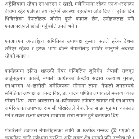
अष्ट्रेलियामा रहेका एनआरएन र खाडी, मलेसियामा रहेका एनअारएनका
बीचमा रहेर एजेण्डा तय गर्नुपर्ने अवस्था रहेकोमा जोड दिए । 'हरेक दिन
भित्रिरहेका नेपालीहरू जोसँग कुनै कागज छैन, उनीहरूलाइ पनि
एनअारएनले खोजी गर्नुपर्छ,' उनले भने ।
एनआरएन अन्तर्राष्ट्रय समितिका उपाध्यक्ष कुमार पन्तले हरेक देशमा
छरिएर रहेका र हरेक भाषा बोल्ने नेपालीलाइ समेटेर जानुपर्ने अवस्था
रहेको बताए ।
कार्यक्रममा इनिस शहरकी मेयर एन्जिलिन जुनिमेन, नेपाली राजदूत
अर्जुनकुमार कार्की, नेपाली कांग्रेसका केन्द्रीय सदस्य कल्याण गुरूङ,
एनआरएन अाइसीसी अमेरिकाका सोनामा लामा, नेपाली जनसम्पर्क
समितिका अध्यक्ष अानन्द विष्ट, डा. यादव पण्डित लगायतले मन्तव्य व्यक्त
गरेका थिए । त्यस अवसरमा अायोजकका तर्फबाट स्वागत गर्दै एनआरएन
अमेरिकाका उपाध्यक्ष राम सी पोखरेलले नेपालीका साझा मुद्दामा वकालत
गर्न र सवल सक्षम बनाउन साधारण सभा सफल हुने बताएका थिए ।
पोखरेलले ड्यालस नेपालीहरूका लागि अाकर्षक गन्तव्य हुँदै गएकाे र
लगानीका लागि सबैभन्दा सुरक्षित अनि सहज क्षेत्र भएकाे पनि उल्लेख गरे ।