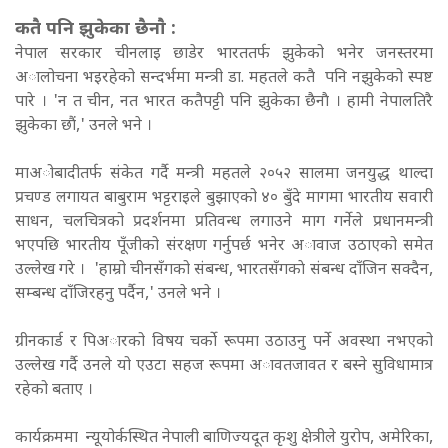
कतै पनि झुकेका छैनाै :
नेपाल सरकार चीनलाइ छाडेर भारततर्फ झुकेको भनेर जनस्तरमा
अालोचना भइरहेको सन्दर्भमा मन्त्री डा. महतले कतै पनि नझुकेको स्पष्ट
पारे । 'न त चीन, नत भारत कतैपट्टी पनि झुकेका छैनाै । हामी नेपालतिरै
झुकेका छाैं,' उनले भने ।
माअोबादीतर्फ संकेत गर्दै मन्त्री महतले २०५२ सालमा जनयुद्ध थाल्दा
प्रचण्ड लगायत बाबुराम भट्टराइले बुझाएको ४० बुँदे मागमा भारतीय सवारी
साधन, चलचित्रको प्रदर्शनमा प्रतिवन्ध लगाउने माग गर्नेले प्रधानमन्त्री
भएपछि भारतीय पूँजीको संरक्षण गर्नुपर्छ भनेर अावाज उठाएको समेत
उल्लेख गरे ।
'हाम्रो चीनसँगको संबन्ध, भारतसँगकाे संबन्ध दाँजिन सक्दैन,
सम्बन्ध दाँजिरहनु पर्दैन,' उनले भने ।
ग्रीनकार्ड र पिअारको विषय चर्को रूपमा उठाउनु पर्ने अवस्था नभएको
उल्लेख गर्दै उनले यो एउटा सहज रूपमा अावतजावत र बस्ने सुविधामात्र
रहेको बताए ।
कार्यक्रममा न्यूयोर्कस्थित नेपाली बाणिज्यदूत कृशु क्षेत्रीले युरोप, अमेरिका,