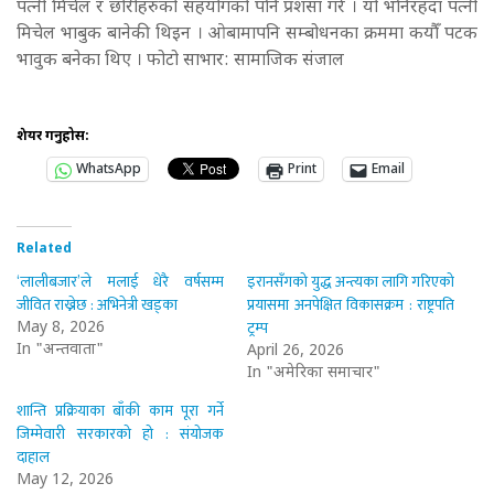
पत्नी मिचेल र छोरीहरुको सहयोगको पनि प्रशंसा गरे । यो भनिरहँदा पत्नी
मिचेल भाबुक बानेकी थिइन । ओबामापनि सम्बोधनका क्रममा कयौँ पटक
भावुक बनेका थिए । फोटो साभार: सामाजिक संजाल
शेयर गर्नुहोस:
WhatsApp
Print
Email
Related
‘लालीबजार’ले मलाई धेरै वर्षसम्म
इरानसँगको युद्ध अन्त्यका लागि गरिएको
जीवित राख्नेछ : अभिनेत्री खड्का
प्रयासमा अनपेक्षित विकासक्रम : राष्ट्रपति
ट्रम्प
May 8, 2026
In "अन्तर्वार्ता"
April 26, 2026
In "अमेरिका समाचार"
शान्ति प्रक्रियाका बाँकी काम पूरा गर्ने
जिम्मेवारी सरकारको हो : संयोजक
दाहाल
May 12, 2026