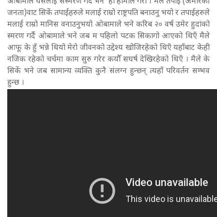
ओबामाले यसलाई संस्मरण गर्दै भने हो हामीले गरौँ । मैले तपाईँ (अमेरिकी
जनता)वाट सिकें तपाईहरुले मलाई राम्रो राष्ट्रपति बनाउनु भयो र तपाईहरुले
मलाई राम्रो मानिस वनाउनुभयो ओबामाले भने करिब २० वर्ष उमेर हुदांको
स्मरण गर्दै ओबामाले भने जब म पहिलो पटक सिकागो आएको थिएँ मैले
आफू के हुँ भन्ने थियो मेरो जीवनको उद्देश्य खोजिरहेको थिएँ यहाँबाट केही
नजिक रहेको चर्चमा काम सुरु गरेर कयौँ सघर्ष देखिरहेको थिएँ । मैले के
सिकें भने जब सामान्य व्यक्ति कुनै संलग्न हुन्छन् त्यहाँ परिवर्तन सम्भव
हुन्छ ।