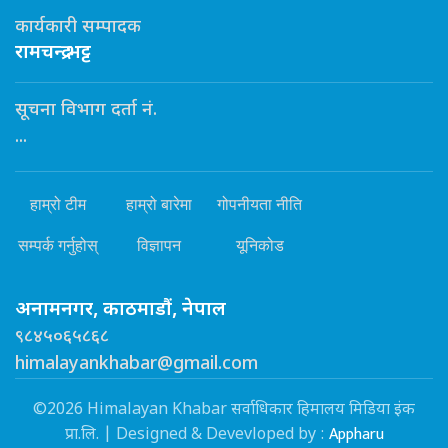
कार्यकारी सम्पादक
रामचन्द्र भट्ट
सूचना विभाग दर्ता नं.
...
हाम्रो टीम
हाम्रो बारेमा
गोपनीयता नीति
सम्पर्क गर्नुहोस्
विज्ञापन
यूनिकोड
अनामनगर, काठमाडौं, नेपाल
९८४५०६५८६८
himalayankhabar@gmail.com
©2026 Himalayan Khabar सर्वाधिकार हिमालय मिडिया इंक
Appharu
प्रा.लि. | Designed & Devevloped by :