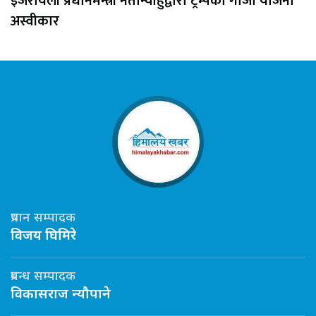
इजरायली प्रधानमन्त्री नेतान्याहुद्वारा ट्रम्पको गाजा योजना
अस्वीकार
प्रधान सम्पादक
विजय घिमिरे
प्रबन्ध सम्पादक
विकासराज न्यौपाने