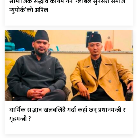
सामाजिक सद्भाव कायम गर्न ‘ग्लोबल सुनसरी समाज
न्युयोर्क’को अपिल
धार्मिक सद्भाव खलबलिँदै गर्दा कहाँ छन् प्रधानमन्त्री र
गृहमन्त्री ?