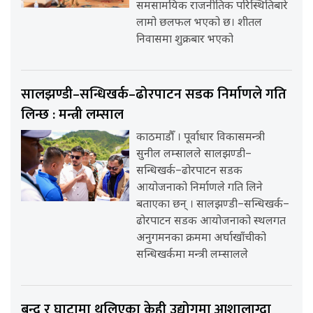
समसामयिक राजनीतिक परिस्थितिबारे
लामो छलफल भएको छ। शीतल
निवासमा शुक्रबार भएको
सालझण्डी–सन्धिखर्क–ढोरपाटन सडक निर्माणले गति
लिन्छ : मन्त्री लम्साल
काठमाडौँ । पूर्वाधार विकासमन्त्री
सुनील लम्सालले सालझण्डी–
सन्धिखर्क–ढोरपाटन सडक
आयोजनाको निर्माणले गति लिने
बताएका छन् । सालझण्डी–सन्धिखर्क–
ढोरपाटन सडक आयोजनाको स्थलगत
अनुगमनका क्रममा अर्घाखाँचीको
सन्धिखर्कमा मन्त्री लम्सालले
बन्द र घाटामा थलिएका केही उद्योगमा आशालाग्दा