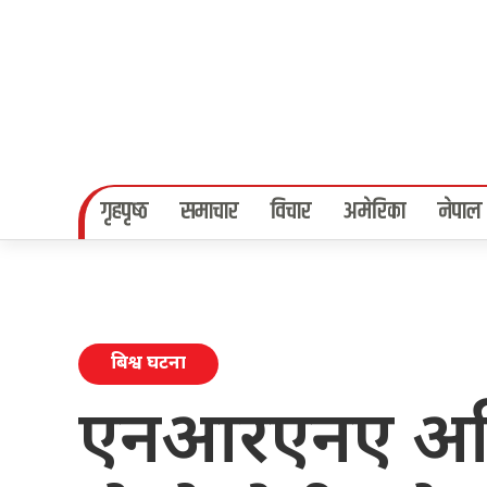
गृहपृष्‍ठ
समाचार
विचार
अमेरिका
नेपाल
बिश्व घटना
एनआरएनए अफ्र