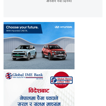
अनशन नवौँ दिनमा