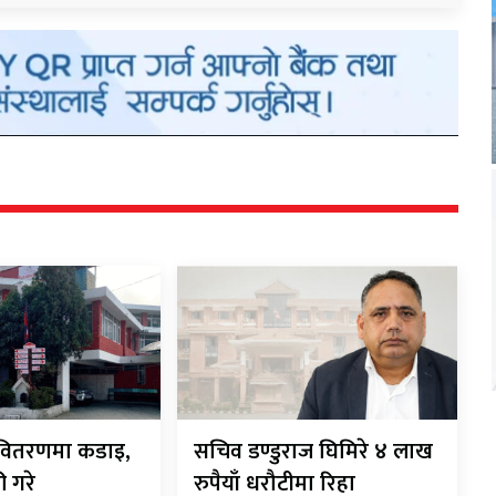
ी-वितरणमा कडाइ,
सचिव डण्डुराज घिमिरे ४ लाख
ी गरे
रुपैयाँ धरौटीमा रिहा