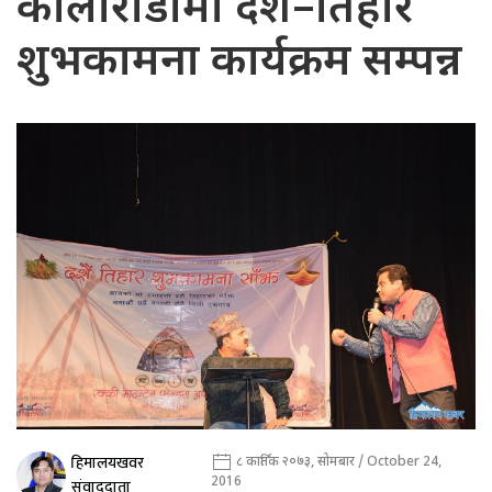
कोलोराडोमा दशैं–तिहार
शुभकामना कार्यक्रम सम्पन्न
हिमालयखवर
८ कार्तिक २०७३, सोमबार / October 24,
2016
संवाददाता