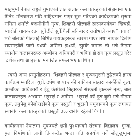
मातृभुमी नेपाल राष्ट्रले गुमाएको ज्ञात अज्ञात कलाकारहरुको संझनामा एक
मिनेट मौनधारण पछि राष्ट्रियगान गाएर सुरु गरिएको कार्यक्रमको सुरुमा
संगिता शर्माले बज्रयोगीनी नृत्य, शिबहरी पौड्याले हास्यकार्यक्रम खिचडी,
प्यारोडी गायक रतन सुवेदीले सुर्केथैली,सनिबार र रातोभाले क्वाए“ क्वाए“
भन्ने बोलको गीतलाई बिभिन्न गायकहरुका स्वरमा गाएर तथा नायक दिलीप
रायमाझीले पानी प¥यो असिना झ¥यो, झुम्के रुमाल खै भन्ने गितमा
स्थानीय कलाकारहरु अम्बीका अधिकारी र भबिना श्रेष्ठ संग नृत्य प्रस्तुत गरेर
दर्शक तथा श्रोताहरुको मन जिन्न सफल भएका थिए ।
त्यस्तै अन्य प्रस्तुतीहरुमा शिबहरी पौड्यल र कृष्णमुरारी ढुङ्गेलको हास्य
कार्यक्रम म्यारिज ब्यूरो, दर्पण छायां २ की नायिका साहारा कार्कीको नृत्य,
अम्बीका अधिकारी र ईबु केसीको तिहारको संस्कृती झल्कने नृत्य, बाल
कलाकारहरु अभ्यास भट्टराई र अनीसा भट्टराई को हुन्न बुढी भन्ने गीतमा
नृत्य, तमुपेलु कोलोराडोको नृत्य प्रस्तुती र भुटानी समुदायको नृत्य लगायत
स्थानीय कलाकारहरुको प्रस्तुती उल्लेखनीय रहेको थियो ।
कार्यक्रममा नेपालमा भुकम्पले क्षती पु¥याएको संरचना बिद्यालय, गुम्बा,
पुल निर्माणको लागी तिनकरोड भन्दा बढि सहयोग गर्ने सोलुखुम्बुमा