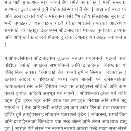
माउ पार्टी मुकदर्शक मात्र बनेको छैन रमिते बनेको छ | मानौं संसदको
सबभन्दा ठुलो दलको कुनै नैतिक जिम्मेवारी नै छैन | अझ त्यो भन्दा पर
अनि डरलाग्दो गरी यहाँ अमेरिकामा बसेर "भारतीय बिस्तारबाद मुर्दाबाद"
भन्दै तपाईहरुले यस पटक गाली गरेको भारतले तपाईका आदरणीय
सभापति शेर बहादुर देउबासम्म सौदाबाजीका प्याकेज पुर्याएका तथ्यगत
अनि अधिकारिक खबरले पिडामा दु:खेको देशलाई थप आहत बनाएको छ
|
माओबादीसंगको सौदाबाजीमा लुटतन्त्र मनाउन प्रधानमन्त्री पदको पालो
पर्खिएर बसेको तपाईका सभापतिको लागि दण्डहिनता बिरुध्दको यो
एतिहासिक अवसर "कागलाई बेल पाक्यो हर्ष न बिस्मत" भएको छ |
उताको आदेश र परिपत्रको भरमा काम तामेली गर्ने जनसम्पर्कको
कार्यकर्ताको स्तर अनि हैसियत भन्दा पर तपाईहरुले सोंचेको अनि काम
गरेको हामीले कहिल्यै अनुभूत गर्न पाएनौं | संविधानका हरेक मर्म माथि
प्रहार हुँदा हरेक पहर अनि हरेक पल तपाईहरु निरपेक्ष अनि रमिते बन्नु
भएको छ | नेता अनि मन्त्री आउँदा दस काम छाडेर तिनको सेवा सत्कारमा
हाँजिर हुने तपाईहरुलाई लोकमान प्रकरणले छुंदैन | लोकतन्त्र, समावेशिता
अनि दण्डहिनताको बिरुध्दमा एक शब्द बोल्ने अनि लेख्न आवश्यक ठान्नु
हुन्न | त्यसैले मैले लेख्न मन नलागी नलागी अप्ठेरो मान्दै एउटा सत्य लेख्ने