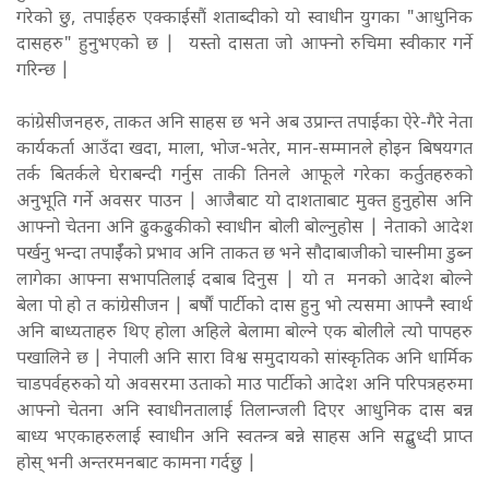
गरेको छु, तपाईहरु एक्काईसौं शताब्दीको यो स्वाधीन युगका "आधुनिक
दासहरु" हुनुभएको छ | यस्तो दासता जो आफ्नो रुचिमा स्वीकार गर्ने
गरिन्छ |
कांग्रेसीजनहरु, ताकत अनि साहस छ भने अब उप्रान्त तपाईका ऐरे-गैरे नेता
कार्यकर्ता आउँदा खदा, माला, भोज-भतेर, मान-सम्मानले होइन बिषयगत
तर्क बितर्कले घेराबन्दी गर्नुस ताकी तिनले आफूले गरेका कर्तुतहरुको
अनुभूति गर्ने अवसर पाउन | आजैबाट यो दाशताबाट मुक्त हुनुहोस अनि
आफ्नो चेतना अनि ढुकढुकीको स्वाधीन बोली बोल्नुहोस | नेताको आदेश
पर्खनु भन्दा तपाईँको प्रभाव अनि ताकत छ भने सौदाबाजीको चास्नीमा डुब्न
लागेका आफ्ना सभापतिलाई दबाब दिनुस | यो त मनको आदेश बोल्ने
बेला पो हो त कांग्रेसीजन | बर्षौं पार्टीको दास हुनु भो त्यसमा आफ्नै स्वार्थ
अनि बाध्यताहरु थिए होला अहिले बेलामा बोल्ने एक बोलीले त्यो पापहरु
पखालिने छ | नेपाली अनि सारा विश्व समुदायको सांस्कृतिक अनि धार्मिक
चाडपर्वहरुको यो अवसरमा उताको माउ पार्टीको आदेश अनि परिपत्रहरुमा
आफ्नो चेतना अनि स्वाधीनतालाई तिलान्जली दिएर आधुनिक दास बन्न
बाध्य भएकाहरुलाई स्वाधीन अनि स्वतन्त्र बन्ने साहस अनि सद्बुध्दी प्राप्त
होस् भनी अन्तरमनबाट कामना गर्दछु |