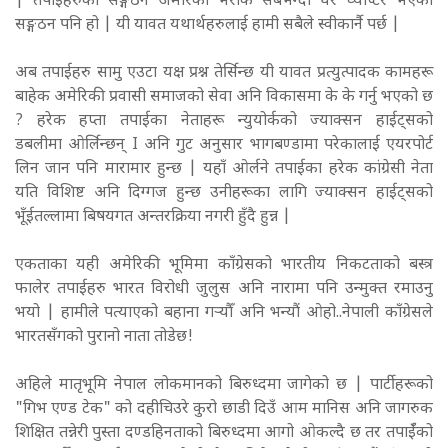
| तपाईहरुको सङ्गठन अमेरिका भरीकै सबभन्दा धेरै च्याप्टर भएको
सङ्गठन पनि हो | यी यावत यथार्थहरुलाई हामी सबैले स्वीकार्नै पर्छ |
अब तपाईहरु सामु एउटा यक्ष प्रश्न तेर्सिन्छ यी यावत प्रत्युत्पादक कामहरू
बाहेक अमेरिकी प्रवासी समाजको सेवा अनि विकासमा के के गर्नु भएको छ
? हरेक हप्ता तपाईका नेताहरू न्युयोर्कको ज्याक्सन हाईट्सको
डबलीमा ओर्लिन्छन्
I अनि गुट अनुसार भागबण्डामा परेकालाई एयरपोर्ट
लिन जान पनि मारामार हुन्छ | यहाँ ओर्लने तपाईका हरेक कांग्रेसी नेता
यति विशिष्ट अनि दिग्गज हुन्छ उनीहरूका लागि ज्याक्सन हाईट्सको
भूँईतल्लामा बिषयगत अन्तरक्रिया नगरी हुँदै हुन्न |
एकताका यही अमेरिकी भूमिमा काँग्रेसको भारतीय निकटताको बस्त्र
फालेर तपाईहरु भारत विरोधी जुलुस अनि नारामा पनि उन्मुक्त रमाउनु
भयो | हामीले पत्याएको बहाना गर्‍यौँ अनि भन्यौं ओहो..नेपाली काँग्रेसले
भारतसँगको पुरानो नाता तोडेछ!
अहिले मातृभूमि नेपाल लोकमानको बिरुध्दमा जागेको छ | पार्टीहरूको
"गिभ एण्ड टेक" को दहीचिउरे कुरो छाडी दिउँ आम मानिस अनि जागरुक
शिक्षित तन्नेरी पुस्ता दण्डहिनताको बिरुध्दमा आगो ओकल्दै छ तर तपाईँको