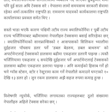
उता, क्यालिफोर्नियाकै सान्तारोजामा व्यबसाय गर्दै आएका ध्रुबकुमार शर्मा
पनि दुई साता अघि टेक्सस सरे । नेपालमा लामो समयसम्म सरकारी सेवामा
रहेका शर्मा तत्कालिन राष्ट्रपति डा. रामवरण यादवको कार्यकालमा राष्ट्रपति
कार्यालयका प्रवक्ता समेत थिए ।
सस्तो भाडा भएकै कारण पश्चिमी तटीय राज्य क्यालिफोर्निया र पूर्बी तटीय
राज्य भर्जिनियाबाट बढीमात्रामा नेपालीहरु टेक्ससमा बसाई सरिरहेका छन्
। क्यालिफोर्नियाको सानफ्रान्सिस्को र आसपासको सिलिकन भ्यालीमा
दुईहजार पाँचसय डलर पर्ने ‘डबल बेडरुम, डबल बाथरुम’ को
अपार्टमेन्टलाई टेक्ससको डालसमा बढीमा एकहजार डलरमै पाइन्छ । त्यस्तै
भर्जिनियामा एकहजार ६ सयदेखि दुईहजार पर्ने अपार्टमेन्टलाई टेक्ससको
डालसमा बढीमा एकहजार डलरमा पाइन्छ । अनि कमाईको हिसाब गर्ने हो
भने ग्याँस स्टेसन, स्टोर र रेस्टुरामा काम गर्ने नेपालीले कमाउने घण्टाको १०
देखि १३ डलर हो । जुन रकम डालसमा अझै सहज रुपमा कमाइ हुन्छ ।
विशेषगरि न्यूयोर्क, भर्जिनिया लगायतका राज्यहरुबाट ठूलो संख्यामा
नेपालीहरु अहिले टेक्सस सरेका छन् ।