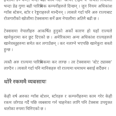
हप्तामा ४० घण्टा भन्दा बढी काम गर्दा ‘ओभर टाइम पे’ अर्थात नियमित
भन्दा डेढ गुणा बढी पारिश्रमिक कम्पनीहरुले दिन्छन् । जुन नियम अधिकांश
ग्याँस स्टेसन, स्टोर र रेष्टुराहरुले मान्दैनन् । त्यसले गर्दा पनि अरु राज्यबाट
रोजगारीको खोजीमा टेक्ससमा सर्ने क्रम नेपालीमा अतिनै बढी छ ।
टेक्ससमा नेपालीहरु आकर्षित हुनुको अर्को कारण हो यहाँ राज्यले
खानेकुरामा कर छुट दिएको छ । अमेरिकामा अन्य अधिकांश राज्यहरुले
खानेवस्तुहरुमा समेत कर लगाउँछन् । कर नलाग्ने भएपछि खानेकुरा सस्तो
हुन्छ ।
त्यस्तै अरु राज्यमा पारिश्रमिकमा कर लाग्छ । तर टेक्ससमा ‘स्टेट ट्याक्स’
लाग्दैन । त्यसले गर्दा पनि मानिसहरु यो राज्यमा धमाधम बसाई सर्दैछन ।
थोरै रकममै व्यबसायः
केही वर्ष अरुका ग्याँस स्टेशन, स्टोरहरु र कम्पनीहरुमा काम गरेर केही
रकम जोगाड गर्दै पछि व्यबसाय गर्न चाहनेका लागि पनि टेक्सस उपयुक्त
थलोका रुपमा चिनिएको छ ।