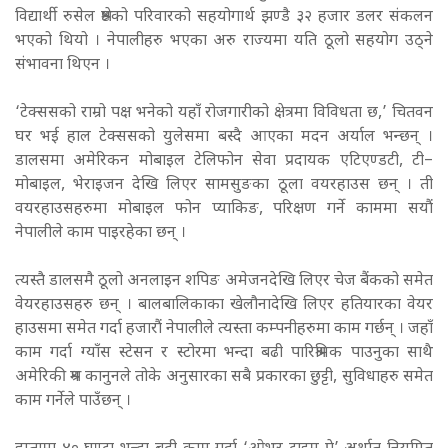
विद्यार्थी रुसेल श्रेष्ठको परिवारको सहयोगार्थ झण्डै ३२ हजार डलर संकलन
भएको थियो । नेपालीहरु भएका अरु राज्यमा यति ठूलो सहयोग उठ्ने
संभावना थिएन ।
‘टेक्ससको राम्रो पक्ष भनेको यहाँ रोजगारीको क्षेत्रमा विविधता छ,’ चितवन
घर भई हाल टेक्ससको युलेसमा बस्दै आएका मदन अर्याल भन्छन् ।
डालसमा अमेरिकन मोबाइल टेलिफोन सेवा प्रदायक एटिएण्डटी, टी–
मोबाइल, भेराइजन देखि लिएर सामसुङका ठूला वयरहाउस छन् । ती
वयरहाउसहरुमा मोबाइल फोन प्याकिङ, परिक्षण गर्ने काममा सयौं
नेपालीले काम पाइरहेका छन् ।
त्यस्तै डालसमै ठूलो अनलाइन शपिङ अमेजनदेखि लिएर चेज बैंकको समेत
वेयरहाउसहरु छन् । बालबालिकाका खेलौनादेखि लिएर हतियारका वेयर
हाउसमा समेत गर्दा हजारौं नेपालीले त्यस्ता कम्पनीहरुमा काम गर्छन् । जहाँ
काम गर्दा ग्याँस स्टेसन र स्टोरमा भन्दा बढी पारिश्रमिक पाउनुका साथै
अमेरिकी श्रम कानुनले तोके अनुसारका सबै प्रकारका छुट्टी, सुविधाहरु समेत
काम गर्नेले पाउँछन् ।