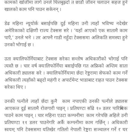
कामको खोजीमा लागे उनले चित्तबुझ्दो त छाडौं जीवन चलाउन सहज हुने
खालको काम पनि पाउन सकेनन् ।
डेढ महिना न्यूयोर्क बसाईपछि दुई महिना उनी त्यहाँ भविष्य नदेखेर
अमेरिकाको दक्षिणी राज्य टेक्सस सरे । ‘यहाँ आएको एक सातामै काम
पाएँ,’ उनले भने । तर आफ्नै गाडी नहुँदा टेक्ससमा अलिकति समस्या हुने
उनको भोगाई छ ।
उता क्यालिफोर्नियाबाट टेक्सस सरेका सन्तोष अधिकारीको भोगाई पनि
त्यस्तै छ । चार वर्ष क्यालिफोर्निया बसाईपछि गत अफ्रिको अन्तिम साता
अधिकारी ड्यालस सरे । क्यालिफोर्नियामा छँदा रेष्टुरामा सेफको काम गर्ने
अधिकारी त्यहाँको बढ्दो महंगी र अपार्टमेन्ट भाडाबाट राहत पाउन टेक्सस
सरेका थिए ।
उनकी पत्नीले त्यहाँ छँदा कुनै काम नपाएकी उनकी पत्नीले ड्यालस
आएकत्त दुई सातामै रोजगारी पाइन् । प्रतिघण्टा साँढे १० डलर पारिश्रमिक
पाउने काम पाइन् । चार महिना एउटा कम्पनीमा काम गरेपछि अहिले उनी
प्रतिघण्टा ११ डलर पाउनेगरि अर्कै कम्पनीमा काम गर्छिन् । अधिकारी
स्वयम् पनि टेक्ससमा यतिखेर गतिलो नेपाली रेष्टुरा सञ्चालन गर्ने र घर