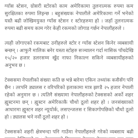
ग्याँस स्टेसन, ग्रोसरी स्टोरको काम अमेरिकामा तुलनात्मक रुपमा कम
सुरक्षितका रुपमा लिइन्छ । बहुसंख्यक नेपालीले अमेरिकामा गर्ने भनेको
यस्तै बढी जोखिमयुक्त ग्याँस स्टेसन र स्टोरहरुमा हो । जहाँ तुलनात्मक
रुपमा बढी समय काम गरेर केही रकमको जोगाड गर्छन नेपालीहरुले ।
त्यही जोगाएको रकमबाट उनीहरुले स्टोर र ग्याँस स्टेशन किनेर व्यबसायी
बन्छन् । आफुनै मालिक बनेर यस्ता स्टोहरु सञ्चालन गर्दा मासिक पाँचदेखि
१५/२० हजार डलरसम्म खुँद नाफा निकाल्न सकिने व्यबसायीहरुको
अनुभव छ ।
टेक्ससमा नेपालीको संख्या कति छ भन्ने बारेमा एकिन तथ्यांक कसैसँग पनि
छैन । तरपनि ड्यालस र वरिपरिको इलाकामा मात्र झण्डै २५ हजार नेपाली
रहेको अनुमान छ । त्यतिनै संख्यामा नेपालीहरुको टेक्ससको अर्को शहर
ह्युस्टनमा छन् । ह्युस्टन अमेरिकाकै चौथो ठूलो शहर हो । जनसंख्याको
आधारमा ह्युस्टन शहर न्यूयोर्क, लसएन्जलस र सिकागोपछिको चौथो ठूलो
हो । ड्यालस भने नवौं ठूलो शहर हो ।
टेक्ससको शहरी क्षेत्रभन्दा पनि गाउँमा नेपालीहरुले गरेको व्यबसाय बढी