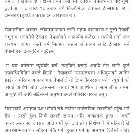
सफल देखिएको छ । क्षेत्रफलको हिसाबमा टेक्सस नेपालभन्दा चार गुणा
ठूलो छ । ६ लाख ९६ हजार वर्ग किलोमिटर क्षेत्रफल टेक्ससको छ ।
जनसंख्या झण्डै २ करोड ७५ लाखमात्र छ ।
रोजगारीका अवसर, जीवनयापनका लागि सहज वातावरण र ठूलो नेपाली
समुदाय भएकोले टेक्सस नेपालीको आकर्षण बन्दैछ । त्यसैले गर्दा अरु
राज्यमा आएर केही वर्ष बिताएर सहज जीवनका लाटि टेक्सस सर्ने
नेपालीहरु दिनानुदिन बढ्दैछन् ।
‘म चार वर्षसम्म न्यूयोर्क बसेँ, त्यहाँको बसाई अवधि मेरा लागि कुनै
उपलव्धिबिहिन ढंगले बित्यो,’ नेपालको न्यायालयमा अधिकृतको जागिर
छाडेर अमेरिका आएका एक नेपालीले यो टिप्पणीकारसँग भने । न्यूयोर्कको
बसाई अवधि जति टेक्ससमा बसेको भए आर्थिक र सामाजीक रुपमा
आपूm धेरै अघि बढिसक्ने अनुभव उनले यतिखेर गरेका छन् ।
टेक्ससको असहज पक्ष भनेको सबै ठाउँमा सार्वजनिक सवारीको पहुँच भने
छैन । त्यसो हुँदा निजी सवारी साधन अति आवश्यक हुन्छ । अर्को
नकारात्मक पक्ष टेक्सस अति गर्मी हुने ठाउँ हो । विशेषगरि मे महिनादेखि
अगष्टसम्मका चार महिना निकै गर्मी हुन्छ । गर्मीको समयमा दिउँसो बाहिर