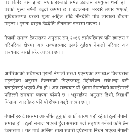
घर किनेर बस्ने इच्छा भएकाहरुलाई समेत ड्यालस उपयुक्त थलो हो ।
घरको मूल्य बर्षेनी बढ्दो क्रममा छ । ड्यालसमा भरखरै तयार भएको,
सुविधासम्पन्न घरको मूल्य अहिले साँढे तीनदेखि पाँच लाखको बीचमा
पाइन्छ । पुराना घरहरु डेढदेखि तीनलाख डलरमा पाएन्छ ।
नेपाली समाज टेक्ससका अनुसार सन् २०१६ लागेपछिमात्र पनि ड्यालस र
वरिपरिका क्षेत्रमा अरु राज्यहरुबाट झण्डै दुईसय नेपाली परिवार अरु
राज्यबाट बसाई सरेर आएका छन ।
अमेरिकाको सबैभन्दा पुरानो नेपाली संस्था एएनएका उपाध्यक्ष विजयराज
भट्टराईका अनुसार टेक्ससको डिएफडब्लु मेट्रोप्लेक्स सबैभन्दा बढी
बसाईसराई भएको क्षेत्र हो । अरु राज्यबाट यो क्षेत्रमा नेपालीको बसाईसराई
पछिल्लो समयमा व्यापक बढेको छ । भट्टराईका अनुसार डिभी, विद्यार्थी
भिसामा आउनेहरु पनि यो क्षेत्रमा बढ्दै गएका छन् ।
नेपालीहरु टेक्ससमा आकर्षित हुनुको अर्को कारण यहाँ रहेको ठूलो नेपाली
समाज हो । ठूलो समाज भएको हुँदा समस्या पर्दा सहयोग गर्नेको कमि छैन
टेक्ससमा । गत मार्च अन्तिम साता सवारी दुर्घटनामा निधन भएका नेपाली