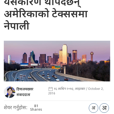
यसकारण थपिदैछन्
अमेरिकाको टेक्ससमा
नेपाली
हिमालयखवर
१६ आश्विन २०७३, आइतबार / October 2,
2016
संवाददाता
81
शेयर गर्नुहोस:
Shares