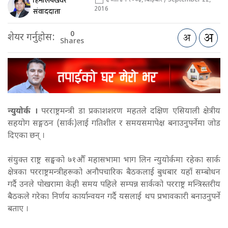
हिमालयखवर
६ आश्विन २०७३, बिहिबार / September 22,
2016
संवाददाता
0
शेयर गर्नुहोस:
Shares
न्युयोर्क ।
परराष्ट्रमन्त्री डा प्रकाशशरण महतले दक्षिण एसियाली क्षेत्रीय
सहयोग सङ्गठन (सार्क)लाई गतिशील र समयसमापेक्ष बनाउनुपर्नेमा जोड
दिएका छन् ।
संयुक्त राष्ट्र सङ्घको ७१औँ महासभामा भाग लिन न्युयोर्कमा रहेका सार्क
क्षेत्रका परराष्ट्रमन्त्रीहरूको अनौपचारिक बैठकलाई बुधबार यहाँ सम्बोधन
गर्दै उनले पोखरामा केही समय पहिले सम्पन्न सार्कको परराष्ट्र मन्त्रिस्तरीय
बैठकले गरेका निर्णय कार्यान्वयन गर्दै यसलाई थप प्रभावकारी बनाउनुपर्ने
बताए ।