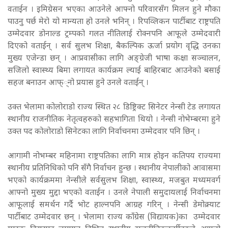
वताईन । इमिग्रेसन भएका आउनेले आफ्नो परिवारसँग मिलन हुने मौका
पाउनु पर्छ मेरो यो मान्यता हो उनले भनिन् । रिपव्लिकन पार्टीबाट राष्ट्रपति
उम्मेदवार डोनाल्ड ट्रम्पको गलत नीतिलाई रोक्नपनि आफूले उम्मेदवारी
दिएको वताईन् । सर्व सुलभ शिक्षा, बैकल्पिक ऊर्जा प्रयोग वृद्धि उनका
मुख्य एजेन्डा छन् । आप्रवासीका लागि अङ्ग्रेजी भाषा कक्षा सञ्चालन,
सजिलो स्वास्थ्य बिमा लगायत कार्यक्रम ल्याई बाहिरबाट आउनेको बसाई
सहज बनाउन आफ््नो प्रयास हुने उनले वताईन् ।
उक्त भेलामा कोलोराडो राज्य स्थित २८ डिष्ट्रिक्ट सिनेटर नेन्सी टेड लगायत
स्थानीय राजनीतिक नेतृत्वहरुको सहभागिता थियो । नेन्सी नोभेम्बरमा हुने
उक्त पद कोलोराडो सिनेटका लागि निर्वाचनमा उम्मेदवार पनि छिन् ।
आगामी नोभम्बर महिनामा राष्ट्रपतिका लागि मात्र होइन कतिपय राज्यमा
स्थानीय प्रतिनिधिको पनि सँगै निर्वाचन हुन्छ । स्थानीय नेपालीको आवासमा
भएको कार्यक्रममा नेन्सीले सर्वसुलभ शिक्षा, स्वास्थ्य, मजबुत मध्यमवर्ग
आफ्नो मुख्य मुद्दा भएको वताईन । उनले नेपाली समुदायलाई निर्वाचनमा
आफूलाई समर्थन गर्दै भोट हाल्नपनि आग्रह गरिन् । नेन्सी डेमोक्र्याट
पार्टीबाट उम्मेदवार छन् । भेलामा राज्य काँग्रेस (विद्यायक)का उम्मेदवार