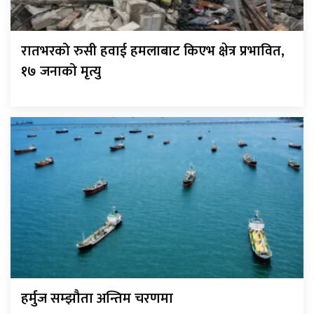
रातभरको रुसी हवाई हमलाबाट किएभ क्षेत्र प्रभावित,
१७ जनाको मृत्यु
हर्मुज सम्झौता अन्तिम चरणमा