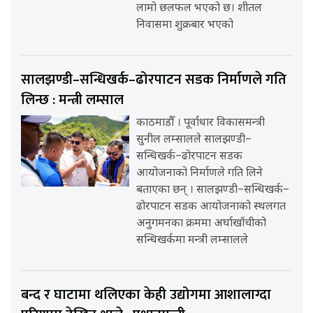
लामो छलफल भएको छ। शीतल
निवासमा शुक्रबार भएको
सालझण्डी–सन्धिखर्क–ढोरपाटन सडक निर्माणले गति
लिन्छ : मन्त्री लम्साल
काठमाडौँ । पूर्वाधार विकासमन्त्री
सुनील लम्सालले सालझण्डी–
सन्धिखर्क–ढोरपाटन सडक
आयोजनाको निर्माणले गति लिने
बताएका छन् । सालझण्डी–सन्धिखर्क–
ढोरपाटन सडक आयोजनाको स्थलगत
अनुगमनका क्रममा अर्घाखाँचीको
सन्धिखर्कमा मन्त्री लम्सालले
बन्द र घाटामा थलिएका केही उद्योगमा आशालाग्दा