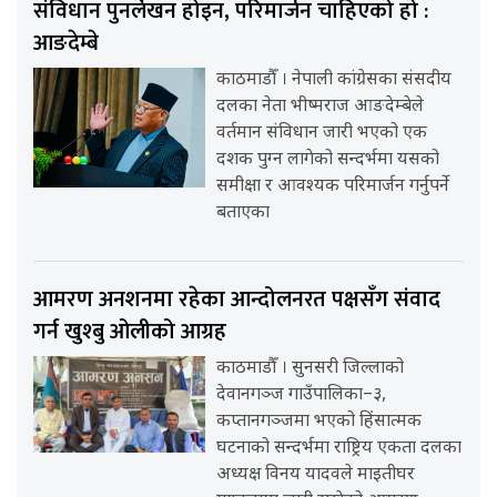
संविधान पुनर्लेखन होइन, परिमार्जन चाहिएको हो :
आङदेम्बे
काठमाडौँ । नेपाली कांग्रेसका संसदीय
दलका नेता भीष्मराज आङदेम्बेले
वर्तमान संविधान जारी भएको एक
दशक पुग्न लागेको सन्दर्भमा यसको
समीक्षा र आवश्यक परिमार्जन गर्नुपर्ने
बताएका
आमरण अनशनमा रहेका आन्दोलनरत पक्षसँग संवाद
गर्न खुश्बु ओलीको आग्रह
काठमाडौँ । सुनसरी जिल्लाको
देवानगञ्ज गाउँपालिका–३,
कप्तानगञ्जमा भएको हिंसात्मक
घटनाको सन्दर्भमा राष्ट्रिय एकता दलका
अध्यक्ष विनय यादवले माइतीघर