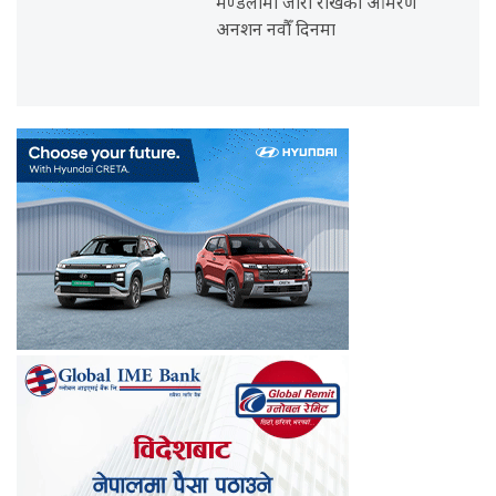
मण्डलामा जारी राखेको आमरण
अनशन नवौँ दिनमा