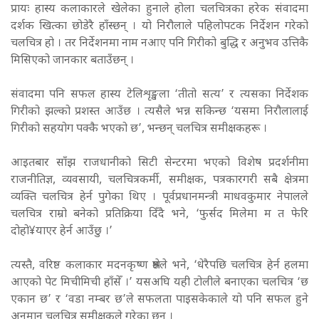
प्रायः हास्य कलाकारले खेलेका हुनाले होला चलचित्रका हरेक संवादमा
दर्शक खित्का छोडेरै हाँस्छन् । यो निरौलाले पहिलोपटक निर्देशन गरेको
चलचित्र हो । तर निर्देशनमा नाम नआए पनि गिरीको बुद्धि र अनुभव उत्तिकै
मिसिएको जानकार बताउँछन् ।
संवादमा पनि सफल हास्य टेलिशृङ्खला ‘तीतो सत्य’ र त्यसका निर्देशक
गिरीको झल्को प्रशस्त आउँछ । त्यसैले भन्न सकिन्छ ‘यसमा निरौलालाई
गिरीको सहयोग पक्कै भएको छ’, भन्छन् चलचित्र समीक्षकहरू ।
आइतबार साँझ राजधानीको सिटी सेन्टरमा भएको विशेष प्रदर्शनीमा
राजनीतिज्ञ, व्यवसायी, चलचित्रकर्मी, समीक्षक, पत्रकारगरी सबै क्षेत्रमा
व्यक्ति चलचित्र हेर्न पुगेका थिए । पूर्वप्रधानमन्त्री माधवकुमार नेपालले
चलचित्र राम्रो बनेको प्रतिक्रिया दिँदै भने, ‘फुर्सद मिलेमा म त फेरि
दोहो¥याएर हेर्न आउँछु ।’
त्यस्तै, वरिष्ठ कलाकार मदनकृष्ण श्रेष्ठले भने, ‘धेरैपछि चलचित्र हेर्न हलमा
आएको पेट मिचीमिची हाँसेँ ।’ यसअघि यही टोलीले बनाएका चलचित्र ‘छ
एकान छ’ र ‘वडा नम्बर छ’ले सफलता पाइसकेकाले यो पनि सफल हुने
अनुमान चलचित्र समीक्षकले गरेका छन् ।