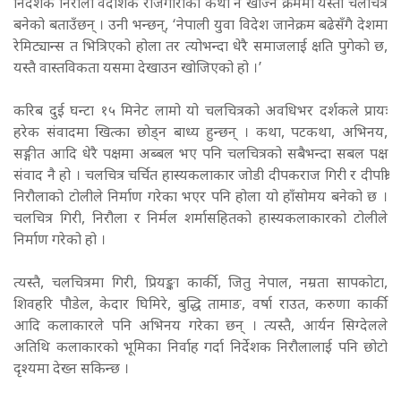
निर्देशक निरौला वैदेशिक रोजगारीको कथा नै खोज्ने क्रममा यस्तो चलचित्र
बनेको बताउँछन् । उनी भन्छन्, ‘नेपाली युवा विदेश जानेक्रम बढेसँगै देशमा
रेमिट्यान्स त भित्रिएको होला तर त्योभन्दा धेरै समाजलाई क्षति पुगेको छ,
यस्तै वास्तविकता यसमा देखाउन खोजिएको हो ।’
करिब दुई घन्टा १५ मिनेट लामो यो चलचित्रको अवधिभर दर्शकले प्रायः
हरेक संवादमा खित्का छोड्न बाध्य हुन्छन् । कथा, पटकथा, अभिनय,
सङ्गीत आदि धेरै पक्षमा अब्बल भए पनि चलचित्रको सबैभन्दा सबल पक्ष
संवाद नै हो । चलचित्र चर्चित हास्यकलाकार जोडी दीपकराज गिरी र दीपाश्री
निरौलाको टोलीले निर्माण गरेका भएर पनि होला यो हाँसोमय बनेको छ ।
चलचित्र गिरी, निरौला र निर्मल शर्मासहितको हास्यकलाकारको टोलीले
निर्माण गरेको हो ।
त्यस्तै, चलचित्रमा गिरी, प्रियङ्का कार्की, जितु नेपाल, नम्रता सापकोटा,
शिवहरि पौडेल, केदार घिमिरे, बुद्धि तामाङ, वर्षा राउत, करुणा कार्की
आदि कलाकारले पनि अभिनय गरेका छन् । त्यस्तै, आर्यन सिग्देलले
अतिथि कलाकारको भूमिका निर्वाह गर्दा निर्देशक निरौलालाई पनि छोटो
दृश्यमा देख्न सकिन्छ ।