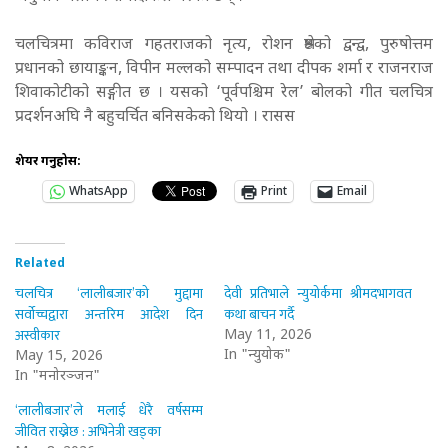
चलचित्रमा कविराज गहतराजको नृत्य, रोशन श्रेष्ठको द्वन्द्व, पुरुषोत्तम
प्रधानको छायाङ्कन, विपीन मल्लको सम्पादन तथा दीपक शर्मा र राजनराज
शिवाकोटीको सङ्गीत छ । यसको ‘पूर्वपश्चिम रेल’ बोलको गीत चलचित्र
प्रदर्शनअघि नै बहुचर्चित बनिसकेको थियो । रासस
शेयर गर्नुहोस:
WhatsApp
Print
Email
Related
चलचित्र ‘लालीबजार’को मुद्दामा
देवी प्रतिभाले न्युयोर्कमा श्रीमदभागवत
सर्वोच्चद्वारा अन्तरिम आदेश दिन
कथा बाचन गर्दै
अस्वीकार
May 11, 2026
In "न्युयोर्क"
May 15, 2026
In "मनोरञ्जन"
‘लालीबजार’ले मलाई धेरै वर्षसम्म
जीवित राख्नेछ : अभिनेत्री खड्का