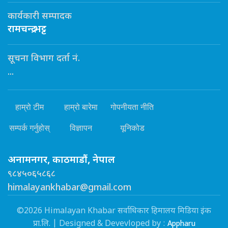
कार्यकारी सम्पादक
रामचन्द्र भट्ट
सूचना विभाग दर्ता नं.
...
हाम्रो टीम
हाम्रो बारेमा
गोपनीयता नीति
सम्पर्क गर्नुहोस्
विज्ञापन
यूनिकोड
अनामनगर, काठमाडौं, नेपाल
९८४५०६५८६८
himalayankhabar@gmail.com
©2026 Himalayan Khabar सर्वाधिकार हिमालय मिडिया इंक
Appharu
प्रा.लि. | Designed & Devevloped by :