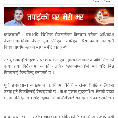
काठमाडौँ ।
यसअघि वैदेशिक रोजगारीका विषयमा बनेका अधिकांश
नेपाली चलचित्रमा नेपाली युवा ठगिएका, मारिएका, पैसा नकमाएका यस्तै
विषय प्राथमिकताका साथ समेटिएका हुन्थे ।
तर शुक्रबारदेखि देशभर प्रदर्शनमा आएको हास्यकलाकार दीपाश्री निरौलाको
कथा तथा निर्देशनमा बनेको चलचित्र ‘छक्कापन्जा’ले भने थोरै भिन्न
विषयलाई केन्द्रविन्दु बनाएको छ ।
पूर्ण हास्यरसमा बनाइएको चलचित्रमा वैदेशिक रोजगारीपछि गाउँघरमा
उत्पन्न हुने विकृतिलाई देखाइएको छ । कथा मूलतः सुदूरपश्चिम क्षेत्रको एउटा
गाउँमा केन्द्रित छ । सोही क्षेत्रको भाषा शैलीलाई संवादमा अपनाइएको छ ।
कथा यस्तो छ — रजौटा खानदानमा हुर्किएको ‘भगवान्’ आफूलाई अझै