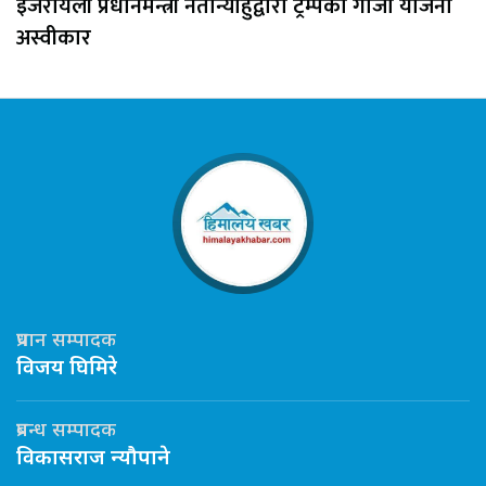
इजरायली प्रधानमन्त्री नेतान्याहुद्वारा ट्रम्पको गाजा योजना
अस्वीकार
प्रधान सम्पादक
विजय घिमिरे
प्रबन्ध सम्पादक
विकासराज न्यौपाने