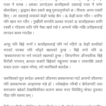
राजा नै मान्छ । उसका उरन्ठेउला साथीहरूले उसलाई राजा नै भनेर
बोलाउँछन् । द्वन्द्वका बेला उसले बाबु गुमाउनुपरेको छ । विधवा आमा एक्ली
छिन् । तर उसलाई त्यसको केही पर्वाह छैन । ऊ केही काम गर्दैन । जागिर
पनि खान मन गर्दैन । पुर्खौली सम्पत्ति प्रशस्त भएको ऊ साथीहरूका लागि
रक्सी र गाँजामा जति पनि पैसा खर्च गर्छ र आफ्नो पछि–पछि उनीहरूलाई
लगाउन बाध्य गराउँछ ।
आफू पनि बिहे नगर्ने र साथीहरूलाई पनि गर्न नदिने ऊ केही साथीको
भएको घरबार पनि भाँड्ने खालको हुन्छ । बिहे नगरे पनि ऊ
‘छक्कापन्जा’मा भने रमाउने खालको हुन्छ । जिन्दगीभर औपचारिक बिहे
विरोधी भगवान् अन्ततः कसरी बिहेको चङ्गुलमा फस्छ र त्यसपछि उसले
कस्ता उतार–चढाव भोग्छ, त्यो चलचित्रले बताउँछ ।
चलचित्रको मूल सन्देश अरूको जीवनमा छक्कापन्जा गर्दा आफ्नो जीवनमा
पनि छक्कापन्जा आइलाग्छ भन्ने हो । त्योबाहेक गरिबी र बेरोजगारी तथा
समाजमा बढेको देखासिकीका कारण बाध्य भएर विदेसिनु परेका युवाका
पीडा पनि यसमा छन् ।