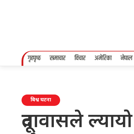
गृहपृष्‍ठ
समाचार
विचार
अमेरिका
नेपाल
बिश्व घटना
दूतावासले ल्याय