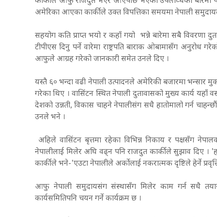
कार्कीले आफु राजदुत भएर आएपछि भएका उपलव्धिको बारेमा पनि
अमेरिका आएका कार्कीले उक्त विपत्तिका समयमा नेपाली समुदायल
सहयोग कति प्राप्त भयो र कहाँ गयो भन्ने बारेमा सबै विवरणा द
टीपीएस दिनु पर्ने वारेमा राष्ट्रपति बाराक ओबामासँग अनुरो
आफुले आग्रह गरेको जानकारी समेत उनले दिए ।
यस्तै ६० भन्दा वढी नेपाली उत्पादनले अमेरिकी बजारमा भन्सार म
गरेका थिए । वासिंटन स्थित नेपाली दुतावासको मुख्य कार्य यहाँ व
देशको उन्नती, विकास चाहने नेपालीसंग सधै हातोमालो गर्न चाहन्छौं
उनले भने ।
अहिले वासिंटन बृत्तमा रहेका विभिन्न निकाय र पक्षसँग नेपाल
नेपालीलाई मिलेर अघि वढ्न पनि राजदुत कार्कीले सुझाव दिए । 'हा
कार्कीले भने-'एउटा नेपालीले अर्कोलाई नकरात्मक दृष्टिले हेर्ने प्रवृत्त
आफु नेपाली समुदायसंग संस्थासँग मिलेर काम गर्न सधै तया
कार्यसमितिपनि चयन गर्ने कार्यक्रम छ ।