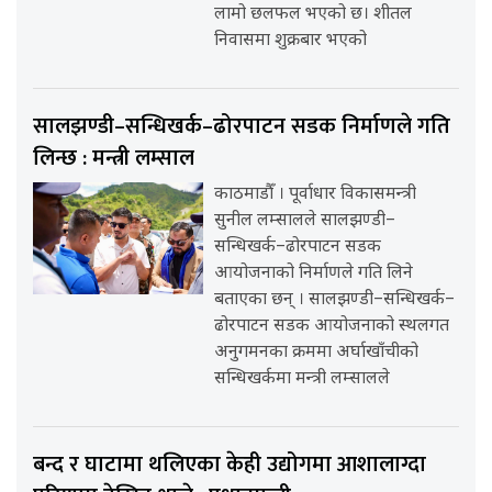
लामो छलफल भएको छ। शीतल
निवासमा शुक्रबार भएको
सालझण्डी–सन्धिखर्क–ढोरपाटन सडक निर्माणले गति
लिन्छ : मन्त्री लम्साल
काठमाडौँ । पूर्वाधार विकासमन्त्री
सुनील लम्सालले सालझण्डी–
सन्धिखर्क–ढोरपाटन सडक
आयोजनाको निर्माणले गति लिने
बताएका छन् । सालझण्डी–सन्धिखर्क–
ढोरपाटन सडक आयोजनाको स्थलगत
अनुगमनका क्रममा अर्घाखाँचीको
सन्धिखर्कमा मन्त्री लम्सालले
बन्द र घाटामा थलिएका केही उद्योगमा आशालाग्दा