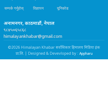
सम्पर्क गर्नुहोस्
विज्ञापन
यूनिकोड
अनामनगर, काठमाडौं, नेपाल
९८४५०६५८६८
himalayankhabar@gmail.com
©2026 Himalayan Khabar सर्वाधिकार हिमालय मिडिया इंक
Appharu
प्रा.लि. | Designed & Devevloped by :