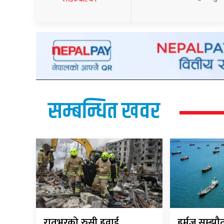
सम्बन्धित खवर
रातभरको रुसी हवाई
हर्मुज सम्झ