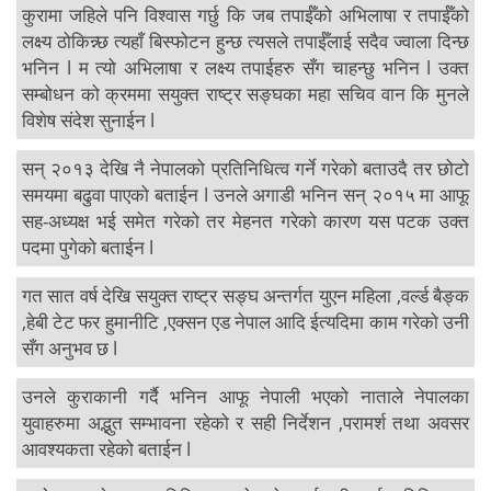
कुरामा जहिले पनि विश्वास गर्छु कि जब तपाईँको अभिलाषा र तपाईँको
लक्ष्य ठोकिन्न्छ त्यहाँ बिस्फोटन हुन्छ त्यसले तपाईँलाई सदैव ज्वाला दिन्छ
भनिन l म त्यो अभिलाषा र लक्ष्य तपाईहरु सँग चाहन्छु भनिन l उक्त
सम्बोधन को क्रममा सयुक्त राष्ट्र सङ्घका महा सचिव वान कि मुनले
विशेष संदेश सुनाईन l
सन् २०१३ देखि नै नेपालको प्रतिनिधित्व गर्ने गरेको बताउदै तर छोटो
समयमा बढुवा पाएको बताईन l उनले अगाडी भनिन सन् २०१५ मा आफू
सह-अध्यक्ष भई समेत गरेको तर मेहनत गरेको कारण यस पटक उक्त
पदमा पुगेको बताईन l
गत सात वर्ष देखि सयुक्त राष्ट्र सङ्घ अन्तर्गत युएन महिला ,वर्ल्ड बैङ्क
,हेबी टेट फर हुमानीटि ,एक्सन एड नेपाल आदि ईत्यदिमा काम गरेको उनी
सँग अनुभव छ l
उनले कुराकानी गर्दै भनिन आफू नेपाली भएको नाताले नेपालका
युवाहरुमा अद्भुत सम्भावना रहेको र सही निर्देशन ,परामर्श तथा अवसर
आवश्यकता रहेको बताईन l