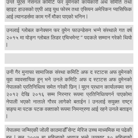
उन्ले युएस नेसनल कमिटि फर वुमेनको कार्यकारी अर्थ समिति तथा
व्हाइट हाउसको एएपी आइ युथ फोरम तथा एसियन अमेरिकन प्यासिफिक
आई ल्यानडर्समा काम गर्ने मौका पाएको भनिन l
उनलाई ग्लोबल कनेक्सन फर वुमेन फाउन्डेसन भन्ने संस्थाले गत वर्ष
२०१५ मा योङ्ग ग्लोबल लिडर एचिभमेन्ट ” पदकले सम्मान गरेको थियो
l
उनी गैर मुनाफा सामाजिक संस्था कमिटि अफ द स्टाटस अफ वुमेनको
युवा व्यावसायिक हुन् भने उनले कमिटि अफ द स्टाटस अफ वुमेनको
नेपालको प्रतिनिधित्व समेत गरेकी छिन् l युएन प्रधान कार्यालयमा सन्
२०१२ देखि २०१६ सम्म निरन्तर रूपमा प्रतिनिधित्वगर्न पाएकोमा
नेपाली भएको नाताले गौरव लागेको बताईन l उनलाई सयुक्त राष्ट्र
सङ्घ मा पटक पटक वक्ताको रूपमा निमन्त्रणा आई रहने उनले बताइन
l
नेपालमा जन्मिएकी जोली काठमाडौँ सेन्ट मेरिज उच्च माध्यमिक मा पढेकी
हुन् l सन् २००७ मा महिलाको आवाज भन्ने उत्कृष्ट १० महिलाको