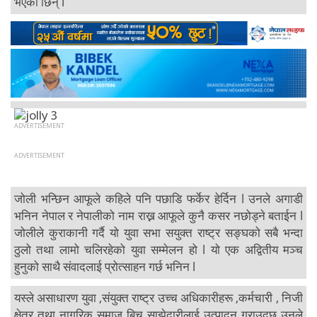
भएकी छिन् l
जोली भन्छिन आफूले कहिले पनि पछाडि फर्केर हेर्दिन l उनले अगाडी
भनिन नेपाल र नेपालीको नाम राख्न आफूले कुनै कसर नछोड्ने बताईन l
जोलीले कुराकानी गर्दै यो युवा सभा सयुक्त राष्ट्र सङ्घको सबै भन्दा
ठुलो तथा लामो चलिरहेको युवा सम्मेलन हो l यो एक अद्वितीय मञ्च
हुनुको साथै संवादलाई प्रोत्साहन गर्छ भनिन l
यस्ले असाधारण युवा ,संयुक्त राष्ट्र उच्च अधिकारीहरू ,कर्मचारी , निजी
क्षेत्र तथा नागरिक समाज बिच साझेदारीलाई उत्पादन गराउदछ उनले