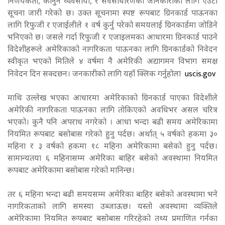
निर्णयकर्ता, कानुन व्यवसायी, र सर्वसाधारणको जानकारीका लागि एउटा
सूचना जारी गरेको छ। उक्त सूचनामा स्पष्ट रूपबाट ग्रिनकार्ड पाऊनका
लागि रिफुजी र एजाईलीले १ वर्ष कुर्नु परेको समयलाई ग्रिनकार्डमा जोडिने
भनिएको छ। जसले गर्दा रिफुजी र एजाइलमका आधारमा ग्रिनकार्ड पाउने
विदेशीहरूले अमेरिकाको नागरिकता पाऊनका लागि ग्रिनकार्डको निवेदन
स्वीकृत भएको मितिले ४ वर्षमा नै अमेरिकी अद्यागमन विभाग समक्ष
uscis.gov
निवेदन दिन सक्दछन। जनकारीको लागि यहाँ क्लिक गर्नुहोला
माथि उल्लेख भएका आधारमा अमेरिकाको ग्रिनकार्ड पाएका विदेशीले
अमेरिकी नागरिकता पाऊनका लागि तोकिएको अवधिभर असल चरित्र
भएको। कुनै पनि अपराध नगरेको । आधा भन्दा बढी समय अमेरिकामा
नियमित रूपबाट बसोबास गरेको हुनु पर्दछ। अर्थात् ५ वर्षको हकमा ३०
महिना र ३ वर्षको हकमा १८ महिना अमेरिकामा बसेको हुनु पर्दछ।
सामान्यतया ६ महिनासम्म अमेरिका बाहिर बसेको अवस्थामा नियमित
रूपबाट अमेरिकामा बसोबास गरेको मानिन्छ।
तर ६ महिना भन्दा बढी समयसम्म अमेरिका बाहिर बसेको अवस्थामा भने
नागरिकताको लागि समस्या उब्जाऊछ। यस्तो अवस्थामा व्यक्तिले
अमेरिकामा नियमित रूपबाट बसोबास गरिरहेको तथ्य प्रमाणित गर्नका