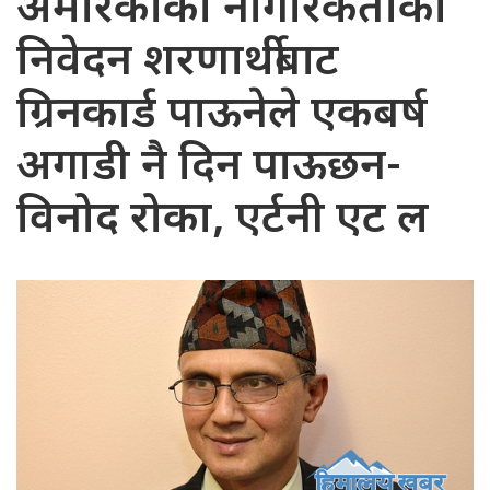
अमेरिकाको नागरिकताको
निवेदन शरणार्थीबाट
ग्रिनकार्ड पाऊनेले एकबर्ष
अगाडी नै दिन पाऊछन-
विनोद रोका, एर्टनी एट ल