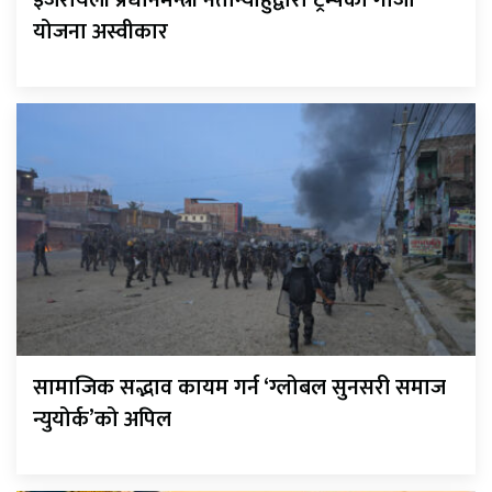
इजरायली प्रधानमन्त्री नेतान्याहुद्वारा ट्रम्पको गाजा
योजना अस्वीकार
सामाजिक सद्भाव कायम गर्न ‘ग्लोबल सुनसरी समाज
न्युयोर्क’को अपिल