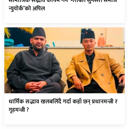
सामाजिक सद्भाव कायम गर्न ‘ग्लोबल सुनसरी समाज
न्युयोर्क’को अपिल
धार्मिक सद्भाव खलबलिँदै गर्दा कहाँ छन् प्रधानमन्त्री र
गृहमन्त्री ?