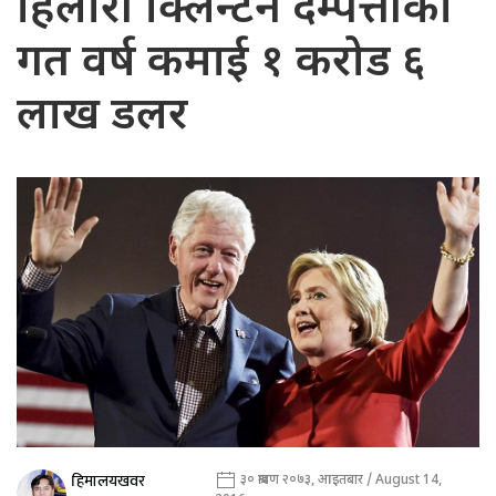
हिलारी क्लिन्टन दम्पत्तीको
गत वर्ष कमाई १ करोड ६
लाख डलर
हिमालयखवर
३० श्रावण २०७३, आइतबार / August 14,