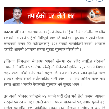
काठमाडौँ ।
बेलायत भ्रमणमा रहेको नेपाली राष्ट्रिय क्रिकेट टोलीले स्थानीय
क्लबसँग भएको पहिलो मैत्रीपूर्ण खेल जितेको छ । बुधबार भएको खेलमा
लन्डनको क्लब फ्रि फोरेस्टरलाई १२९ रनको फराकिलो रनको अन्तरले
हराउँदै आफ्नो अभ्यास सत्रमा सुखद सुरुवात गरेको हो ।
इन्डियन जिमखाना मैदानमा भएको खेलमा टस हारेर ब्याटिङ गरेकको
नेपालले निर्धारित ४० ओभर खेल्दै नौ विकेटको क्षतिमा २३५ रनको विशाल
लक्ष्य खडा ग¥यो । नेपालको सहज जितका लागि उपकप्तान ज्ञानेन्द्र मल्ल
र शरद भेषवाकरले अर्धशतकीय पारी खेले । ओपनर अनिल मल्ल चार
रनमा आउट भएपछि नेपालको सुरुवात भने सुखद भएन ।
तर अर्का ओपनर ज्ञानेन्द्रले ७४ रनको पारी खेल भने तेस्रो क्रममा आएका
शरदले ५० रन बनाए । त्यस्तै कप्तान पारस खड्काले ४०, सागर पुनले २१,
राजेश पुलामीले ११, अविजित रहेका राजु रिजाल र सोमपाल कामीले