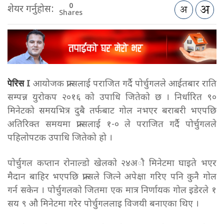
0
शेयर गर्नुहोस:
Shares
पेरिस
I
आयोजक फ्रान्सलाई पराजित गर्दै पोर्चुगलले आईतबार राति
सम्पन्न युरोकप २०१६ को उपाधि जितेको छ । निर्धारित ९०
मिनेटको समयभित्र दुबै तर्फबाट गोल नभएर बराबरी भएपछि
अतिरिक्त समयमा फ्रान्सलाई १-० ले पराजित गर्दै पोर्चुगलले
पहिलोपटक उपाधि जितेको हो ।
पाेर्चुगल कप्तान राेनाल्डाे खेलकाे २४अाै मिनेटमा घाइते भएर
मैदान बाहिर भएपछि फ्रान्सले जित्ने अपेक्षा गरिए पनि कुनै गाेल
गर्न सकेन । पोर्चुगलको जितमा एक मात्र निर्णायक गोल इडेरले १
सय ९ औ मिनेटमा गरेर पोर्चुगललाइ विजयी बनाएका थिए ।