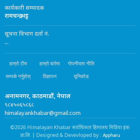
कार्यकारी सम्पादक
रामचन्द्र भट्ट
सूचना विभाग दर्ता नं.
...
हाम्रो टीम
हाम्रो बारेमा
गोपनीयता नीति
सम्पर्क गर्नुहोस्
विज्ञापन
यूनिकोड
अनामनगर, काठमाडौं, नेपाल
९८४५०६५८६८
himalayankhabar@gmail.com
©2026 Himalayan Khabar सर्वाधिकार हिमालय मिडिया इंक
Appharu
प्रा.लि. | Designed & Devevloped by :