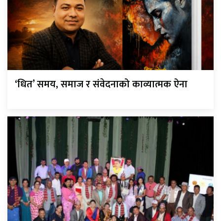
‘धित’ समय, समाज र संवेदनाको काव्यात्मक ऐना