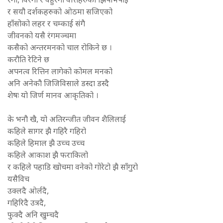
रंगी, विरंगी र वहुरंगी वत्तिहरुको झिपभिपाई
र सयौ दर्शकहरुको ओठमा सजिएको
हाँसोको लहर र चम्काई संगै
जीवनको यसै रंगमञ्चमा
कसैको अन्तरमनको चाल रोकिने छ ।
करौति रेटिने छ
अपनत्व रित्तिन लागेको कोमल मनको
अनि अनेकौ जिजिविसाले डस्दा डस्दै
शेषः यो जिर्ण मानव आकृतिको ।
के भनौ खै, यो अतिरन्जीत जीवन शैलिलाई
कहिले सागर झै गहिरै गहिरो
कहिले हिमाल झै उच्च उच्च
कहिले आकाश झै फराकिलो
र कहिले पहाडि खोचमा वनेको गोरेटो झै साँगुरो
यसैविच
उक्लदै ओर्लदै,
गहिरिदै उत्रदै,
फुक्दै अनि खुम्चदै