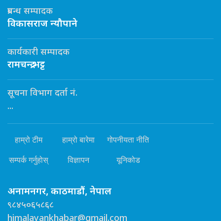
प्रबन्ध सम्पादक
विकासराज न्यौपाने
कार्यकारी सम्पादक
रामचन्द्र भट्ट
सूचना विभाग दर्ता नं.
...
हाम्रो टीम
हाम्रो बारेमा
गोपनीयता नीति
सम्पर्क गर्नुहोस्
विज्ञापन
यूनिकोड
अनामनगर, काठमाडौं, नेपाल
९८४५०६५८६८
himalayankhabar@gmail.com