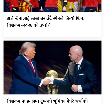
अर्जेन्टिनालाई स्तब्ध बनाउँदै स्पेनले जित्यो फिफा
विश्वकप–२०२६ को उपाधि
विश्वकप फाइनलमा ट्रम्पको भूमिका फेरि चर्चाको