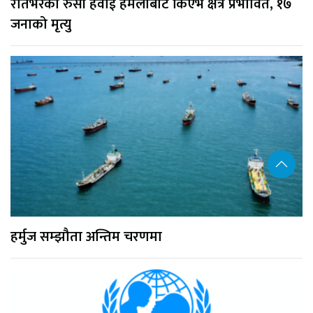
रातभरको रुसी हवाई हमलाबाट किएभ क्षेत्र प्रभावित, १७
जनाको मृत्यु
हर्मुज सम्झौता अन्तिम चरणमा