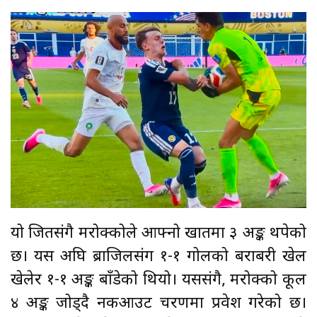
यो जितसंगै मरोक्कोले आफ्नो खातमा ३ अङ्क थपेको
छ। यस अघि ब्राजिलसंग १-१ गोलको बराबरी खेल
खेलेर १-१ अङ्क बाँडेको थियो। यससंगै, मरोक्को कूल
४ अङ्क जोड्दै नकआउट चरणमा प्रवेश गरेको छ।