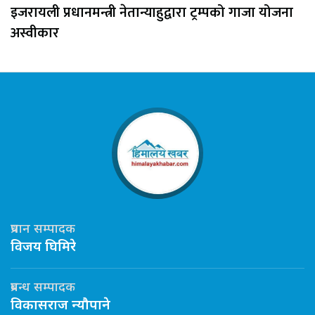
इजरायली प्रधानमन्त्री नेतान्याहुद्वारा ट्रम्पको गाजा योजना
अस्वीकार
प्रधान सम्पादक
विजय घिमिरे
प्रबन्ध सम्पादक
विकासराज न्यौपाने