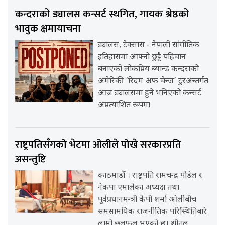
कन्दराको ड्यालस कन्सर्ट स्थगित, गायक श्रेष्ठको
भावुक क्षमायाचना
ड्यालस, टेक्सास - नेपाली सांगीतिक
इतिहासमा आफ्नो छुट्टै पहिचान
बनाएको लोकप्रिय ब्यान्ड कन्दराको
अमेरिकी ‘रिदम अफ चेन्ज’ टुरअन्तर्गत
आज ड्यालसमा हुने भनिएको कन्सर्ट
अप्रत्याशित रूपमा
राष्ट्रपतिसँगको भेटमा ओलीले पोखे सरकारप्रति
असन्तुष्टि
काठमाडौँ । राष्ट्रपति रामचन्द्र पौडेल र
नेकपा एमालेका अध्यक्ष तथा
पूर्वप्रधानमन्त्री केपी शर्मा ओलीबीच
समसामयिक राजनीतिक परिस्थितिबारे
लामो छलफल भएको छ। शीतल