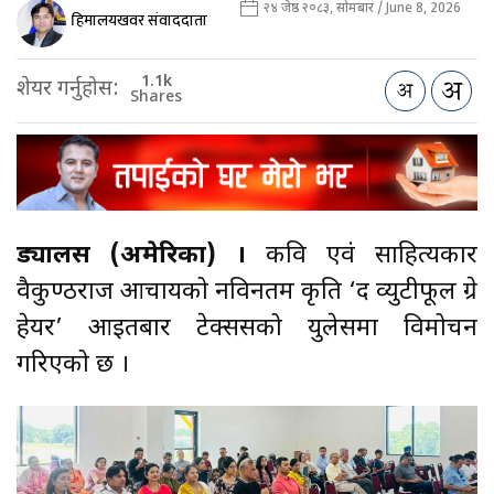
२४ जेष्ठ २०८३, सोमबार / June 8, 2026
हिमालयखवर संवाददाता
1.1k
शेयर गर्नुहोस:
Shares
ड्यालस (अमेरिका) ।
कवि एवं साहित्यकार
वैकुण्ठराज आचार्यको नविनतम कृति ‘द व्युटीफूल ग्रे
हेयर’ आइतबार टेक्ससको युलेसमा विमोचन
गरिएको छ ।