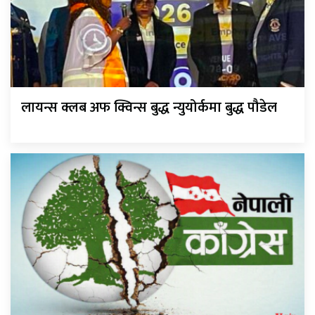
लायन्स क्लब अफ क्विन्स बुद्ध न्युयोर्कमा बुद्ध पौडेल