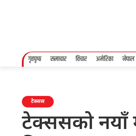
गृहपृष्‍ठ
समाचार
विचार
अमेरिका
नेपाल
टेक्सस
टेक्ससको नयाँ 