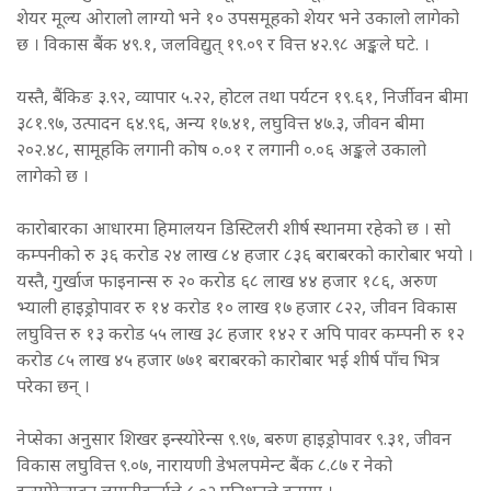
शेयर मूल्य ओरालो लाग्यो भने १० उपसमूहको शेयर भने उकालो लागेको
छ । विकास बैंक ४९.१, जलविद्युत् १९.०९ र वित्त ४२.९८ अङ्कले घटे. ।
यस्तै, बैंकिङ ३.९२, व्यापार ५.२२, होटल तथा पर्यटन १९.६१, निर्जीवन बीमा
३८१.९७, उत्पादन ६४.९६, अन्य १७.४१, लघुवित्त ४७.३, जीवन बीमा
२०२.४८, सामूहकि लगानी कोष ०.०१ र लगानी ०.०६ अङ्कले उकालो
लागेको छ ।
कारोबारका आधारमा हिमालयन डिस्टिलरी शीर्ष स्थानमा रहेको छ । सो
कम्पनीको रु ३६ करोड २४ लाख ८४ हजार ८३६ बराबरको कारोबार भयो ।
यस्तै, गुर्खाज फाइनान्स रु २० करोड ६८ लाख ४४ हजार १८६, अरुण
भ्याली हाइड्रोपावर रु १४ करोड १० लाख १७ हजार ८२२, जीवन विकास
लघुवित्त रु १३ करोड ५५ लाख ३८ हजार १४२ र अपि पावर कम्पनी रु १२
करोड ८५ लाख ४५ हजार ७७१ बराबरको कारोबार भई शीर्ष पाँच भित्र
परेका छन् ।
नेप्सेका अनुसार शिखर इन्स्योरेन्स ९.९७, बरुण हाइड्रोपावर ९.३१, जीवन
विकास लघुवित्त ९.०७, नारायणी डेभलपमेन्ट बैंक ८.८७ र नेको