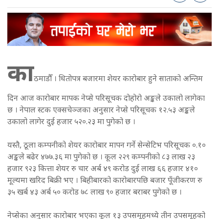
का
ठमाडौँ । धितोपत्र बजारमा शेयर कारोबार हुने साताको अन्तिम
दिन आज कारोबार मापक नेप्से परिसूचक दोहोरो अङ्कले उकालो लागेका
छ । नेपाल स्टक एक्सचेञ्जका अनुसार नेप्से परिसूचक १२.५३ अङ्कले
उकालो लागेर दुई हजार ५२०.२३ मा पुगेको छ ।
यस्तै, ठूला कम्पनीको शेयर कारोबार मापन गर्ने सेन्सेटिभ परिसूचक ०.१०
अङ्कले बढेर ४७७.३६ मा पुगेको छ । कूल २२९ कम्पनीको ८३ लाख २३
हजार ९२३ कित्ता शेयर रु चार अर्ब ४९ करोड दुई लाख ६६ हजार ४१०
मूल्यमा खरिद बिक्री भए । बिहीबारको कारोबारपछि बजार पूँजीकरण रु
३५ खर्ब ४३ अर्ब ५० करोड ७८ लाख ९० हजार बराबर पुगेको छ ।
नेप्सेका अनुसार कारोबार भएका कूल १३ उपसमूहमध्ये तीन उपसमूहको