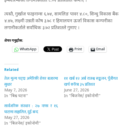
इन्स्योरेन्सका लगानीकर्ताले ८.०२ प्रतिशतले कमाए ।
त्यस्तै, गुर्खाज फाइनान्स ६.७४, सामलिङ पावर ४.८०, सिन्धु विकास बैंक
४.४७, लक्ष्मी उन्नती कोष ३.७८ र हिमालयन ऊर्जा विकास कम्पनीका
लगानीकर्ताले सर्वाधिक ३.७२ प्रतिशतले गुमाए ।
शेयर गर्नुहोस:
WhatsApp
Print
Email
Related
तेल मूल्य घट्दा अमेरिकी शेयर बजारमा
११ खर्ब १२ अर्ब राजश्व सङ्कलन, पूँजीगत
सुधार
खर्च करिब ३५ प्रतिशत
May 7, 2026
June 27, 2026
In "बिश्व घटना"
In "बिजनेस/ इकोनोमी"
सार्वजनिक संस्थान : २७ नाफा र १६
घाटामा सञ्चालित, दुई बन्द
May 27, 2026
In "बिजनेस/ इकोनोमी"