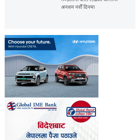
मण्डलामा जारी राखेको आमरण
अनशन नवौँ दिनमा