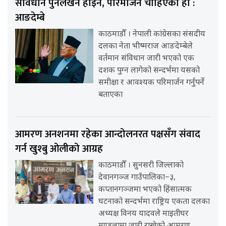
संविधान पुनर्लेखन होइन, परिमार्जन चाहिएको हो :
आङदेम्बे
काठमाडौँ । नेपाली कांग्रेसका संसदीय
दलका नेता भीष्मराज आङदेम्बेले
वर्तमान संविधान जारी भएको एक
दशक पुग्न लागेको सन्दर्भमा यसको
समीक्षा र आवश्यक परिमार्जन गर्नुपर्ने
बताएका
आमरण अनशनमा रहेका आन्दोलनरत पक्षसँग संवाद
गर्न खुश्बु ओलीको आग्रह
काठमाडौँ । सुनसरी जिल्लाको
देवानगञ्ज गाउँपालिका–३,
कप्तानगञ्जमा भएको हिंसात्मक
घटनाको सन्दर्भमा राष्ट्रिय एकता दलका
अध्यक्ष विनय यादवले माइतीघर