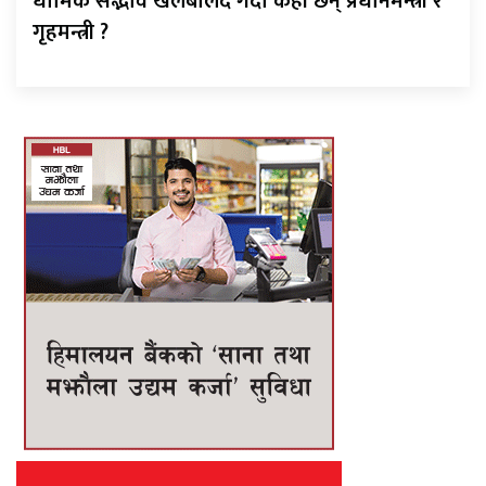
धार्मिक सद्भाव खलबलिँदै गर्दा कहाँ छन् प्रधानमन्त्री र
गृहमन्त्री ?