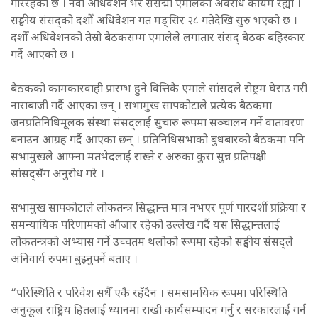
गरिरहेको छ । नवौँ अधिवेशन भर संसद्मा एमालेको अवरोध कायम रह्यो ।
सङ्घीय संसद्को दशौँ अधिवेशन गत मङ्सिर २८ गतेदेखि सुरु भएको छ ।
दशौँ अधिवेशनको तेस्रो बैठकसम्म एमालेले लगातार संसद् बैठक बहिस्कार
गर्दै आएको छ ।
बैठकको कामकारवाही प्रारम्भ हुने वित्तिकै एमाले सांसदले रोष्ट्रम घेराउ गरी
नाराबाजी गर्दै आएका छन् । सभामुख सापकोटाले प्रत्येक बैठकमा
जनप्रतिनिधिमूलक संस्था संसद्लाई सुचारु रूपमा सञ्चालन गर्ने वातावरण
बनाउन आग्रह गर्दै आएका छन् । प्रतिनिधिसभाको बुधबारको बैठकमा पनि
सभामुखले आफ्ना मतभेदलाई राख्ने र अरुका कुरा सुन्न प्रतिपक्षी
सांसद्सँग अनुरोध गरे ।
सभामुख सापकोटाले लोकतन्त्र सिद्धान्त मात्र नभएर पूर्ण पारदर्शी प्रक्रिया र
समन्यायिक परिणामको औजार रहेको उल्लेख गर्दै यस सिद्धान्तलाई
लोकतन्त्रको अभ्यास गर्ने उच्चतम थलोको रूपमा रहेको सङ्घीय संसद्ले
अनिवार्य रुपमा बुझ्नुपर्ने बताए ।
“परिस्थिति र परिवेश सधैँ एकै रहँदैन । समसामयिक रूपमा परिस्थिति
अनुकूल राष्ट्रिय हितलाई ध्यानमा राखी कार्यसम्पादन गर्नु र सरकारलाई गर्न