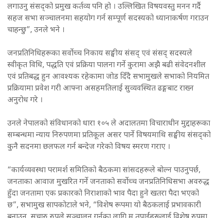
लगाउनु संसद्को प्रमुख कर्तव्य पनि हो । उल्लिखित विषयवस्तु मनन गर्दै
सहज सभा सञ्चालनमा सहयोग गर्न सम्पूर्ण सदस्यको ध्यानाकर्षण गराउन
चाहन्छु”, उनले भने ।
जनप्रतिनिधिहरूका सर्वोच्च निकाय सङ्घीय संसद् एवं संसद् सदस्यले
स्वीकृत विधि, पद्धति एवं प्रक्रिया पालना गर्ने कुरामा अझै बढी संवेदनशील
एवं प्रतिबद्ध हुन आवश्यक रहेकामा जोड दिँदै सभामुखले सभाको नियमित
प्रक्रियामा प्रवेश गरी आफ्ना असहमतिलाई सुव्यवस्थित ढङ्गबाट राख्न
अनुरोध गरे ।
उनले नेपालको संविधानको धारा १०५ ले अदालतमा विचाराधीन मुद्दाहरूका
सम्बन्धमा न्याय निरुपणमा प्रतिकूल असर पार्ने विषयमाथि सङ्घीय संसद्को
कुनै सदनमा छलफल गर्न बन्देज गरेको विषय स्मरण गराए ।
“कार्यव्यवस्था परामर्श समितिको बैठकमा सांसदहरूले बोल्न पाउनुपर्छ,
जनताका आवाज मुखरित गर्ने जनताको सर्वोच्च जनप्रतिनिधिसभा अवरुद्ध
हुँदा जनतामा एक प्रकारको निराशाको भाव पैदा हुने खतरा पैदा भएको
छ”, सभामुख सापकोटाले भने, “विशेष रूपमा यो बैठकलाई प्रभावकारी
बनाउन, सुचारु रुपले सञ्चालन गर्नका लागि म तपाईंहरूलाई विशेष रुपमा