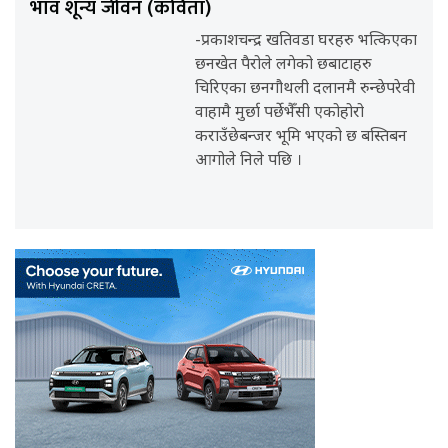
भाव शून्य जीवन (कविता)
-प्रकाशचन्द्र खतिवडा घरहरु भत्किएका
छनखेत पैरोले लगेको छबाटाहरु
चिरिएका छनगौथली दलानमै रुन्छेपरेवी
वाहामै मुर्छा पर्छेभैँसी एकोहोरो
कराउँछेबन्जर भूमि भएको छ बस्तिबन
आगोले निले पछि ।