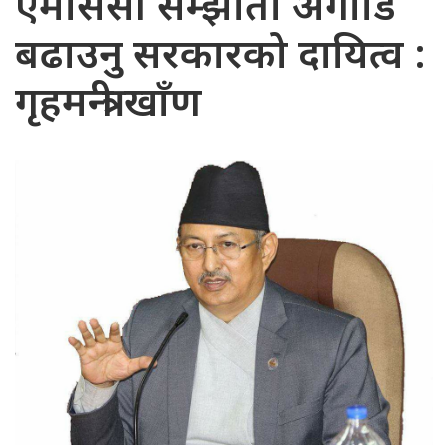
एमसिसी सम्झौता अगाडि
बढाउनु सरकारको दायित्व :
गृहमन्त्री खाँण