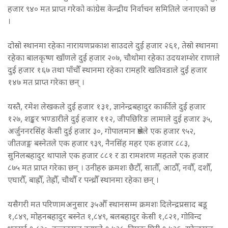
हजार ९४० मत प्राप्त गरेको कांग्रेस केन्द्रीय निर्वाचन समितिले जनाएको छ
।
दोस्रो स्थानमा रहेका नारायणप्रकाश साउदले दुई हजार २६१, तेस्रो स्थानमा
रहेका बालकृष्ण खाँणले दुई हजार २०७, चौथोमा रहेका उदयशम्शेर राणाले
दुई हजार १६७ तथा पाँचौँ स्थानमा रहेका रामहरि खतिवडाले दुई हजार
१४७ मत प्राप्त गरेका छन् ।
यस्तै, रमेश लेखकले दुई हजार १३१, ज्ञानेन्द्रबहादुर कार्कीले दुई हजार
१२७, शङ्कर भण्डारीले दुई हजार ११२, जीपछिरिङ लामाले दुई हजार ३५,
अर्जुननरसिंह केसी दुई हजार ३०, गोपालमान श्रेष्ठले एक हजार ९५२,
जीतजङ्ग बस्नेतले एक हजार ९३९, नैनसिंह महर एक हजार ८८३,
सुनिलबहादुर थापाले एक हजार ८८१ र डा रामशरण महतले एक हजार
८७५ मत प्राप्त गरेका छन् । उनीहरु क्रमशः छैटौँ, सातौँ, आठौँ, नवौँ, दशौँ,
एघारौँ, बाह्रौँ, तेह्रौँ, चौथौँ र पन्ध्रौँ स्थानमा रहेका छन् ।
यसैगरी मत परिणामअनुसार ३५औँ स्थानसम्म क्रमशः दिलेन्द्रप्रसाद बडू
१,८४९, मोहनबहादुर बस्नेत १,८४९, बलबहादुर केसी १,८२१, गोविन्द