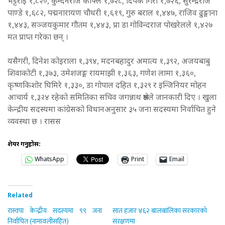
भट्टराई १,८२०, कुन्दनराज काफ्ले १,७२८, दिपक गिरी १,७२६, सुरेन्द्रराज
पाण्डे १,६८२, पद्मनारायण चौधरी १,६१९, गुरु बराल १,४४७, राजिव ढुङ्गाना
१,४४३, सञ्जयकुमार गौतम १,४४३, प्रा डा गोविन्दराज पोखरेलले १,४२७
मत प्राप्त गरेका छन् ।
यसैगरी, दिनेश कोइराला १,३९४, मदनबहादुर अमात्य १,३९२, अजयबाबु
शिवाकोटी १,३७३, उमेशजङ्ग रायमाझी १,३६३, गणेश लामा १,३६०,
कृष्णकिशोर घिमिरे १,३३०, डा गोपाल दहित १,३२९ र इन्जिनियर मोहन
आचार्य १,३२४ रहेको समितिका सचिव जगन्नाथ श्रेष्ठले जानकारी दिए । खुला
केन्द्रीय सदस्यमा कांग्रेसको विधानअनुसार ३५ जना सदस्यमा निर्वाचित हुने
व्यवस्था छ । रासस
शेयर गर्नुहोस:
WhatsApp
Print
Email
Related
रास्वपा केन्द्रीय सदस्यमा ९९ जना
सात हजार ४६२ बालबालिका सरकारको
निर्वाचित (नामावलीसहित)
संरक्षणमा