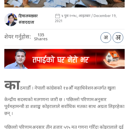
हिमालयखवर
४ पुस २०७८, आइतबार / December 19,
2021
संवाददाता
135
शेयर गर्नुहोस:
Shares
का
ठमाडौँ । नेपाली कांग्रेसको १४औँ महाधिवेशनअन्तर्गत खुला
केन्द्रीय सदस्यको मतगणना जारी छ । पछिल्लो परिणामअनुसार
पूर्वमहामन्त्री डा शशाङ्क कोइरालाले सर्वाधिक मतका साथ अग्रता लिइरहेका
छन् ।
पछिल्लो परिणामअनुसार तीन हजार ५९५ मत गणना गरिँदा कोइरालाले दुई