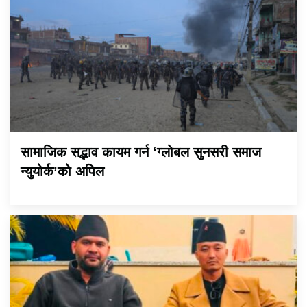
सामाजिक सद्भाव कायम गर्न ‘ग्लोबल सुनसरी समाज
न्युयोर्क’को अपिल